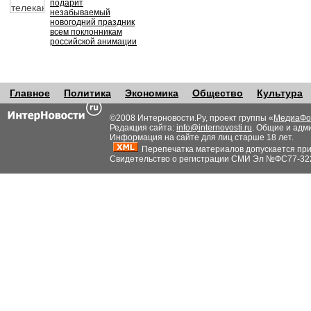
подарит
незабываемый
новогодний праздник
всем поклонникам
российской анимации
Главное
Политика
Экономика
Общество
Культура
©2008 Интерновости.Ру, проект группы «
МедиаФо
Редакция сайта:
info@internovosti.ru
. Общие и адм
Информация на сайте для лиц старше 18 лет.
Перепечатка материалов допускается при н
Свидетельство о регистрации СМИ Эл №ФС77-32