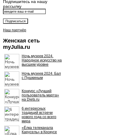
Подпишитесь на нашу
рассылку
Наш партнёр
Женская сеть
myJulia.ru
Ночь музеев 2024.
Народное искусство на
высшем уровне
Ночь музеев 2024. Бал
с Пушкиным
Конкурс «Лучший
пользователь марта»
на Diets.ru
6 интересных
традиций встречи
нового года со всего
мира
«Ёлка телеканала
Карусель» в Крокусе