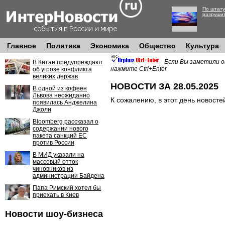
По штату
разруши
Главное
Политика
Экономика
Общество
Культура
Если Вы заметили о
В Китае предупреждают
нажмите Ctrl+Enter
об угрозе конфликта
великих держав
НОВОСТИ ЗА 28.05.2025
В одной из кофеен
Львова неожиданно
К сожалению, в этот день новосте
появилась Анджелина
Джоли
Bloomberg рассказал о
содержании нового
пакета санкций ЕС
против России
В МИД указали на
массовый отток
чиновников из
администрации Байдена
Папа Римский хотел бы
приехать в Киев
Новости шоу-бизнеса