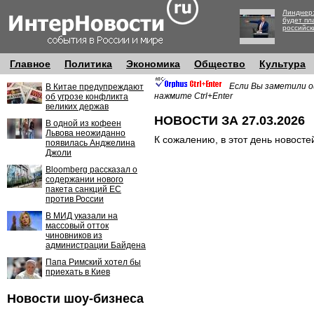
Линднер:
будет пл
российск
Главное
Политика
Экономика
Общество
Культура
Если Вы заметили о
В Китае предупреждают
нажмите Ctrl+Enter
об угрозе конфликта
великих держав
НОВОСТИ ЗА 27.03.2026
В одной из кофеен
Львова неожиданно
К сожалению, в этот день новосте
появилась Анджелина
Джоли
Bloomberg рассказал о
содержании нового
пакета санкций ЕС
против России
В МИД указали на
массовый отток
чиновников из
администрации Байдена
Папа Римский хотел бы
приехать в Киев
Новости шоу-бизнеса