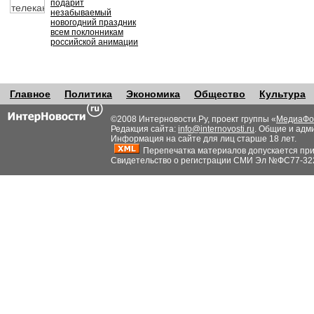
подарит
незабываемый
новогодний праздник
всем поклонникам
российской анимации
Главное
Политика
Экономика
Общество
Культура
©2008 Интерновости.Ру, проект группы «
МедиаФо
Редакция сайта:
info@internovosti.ru
. Общие и адм
Информация на сайте для лиц старше 18 лет.
Перепечатка материалов допускается при н
Свидетельство о регистрации СМИ Эл №ФС77-32