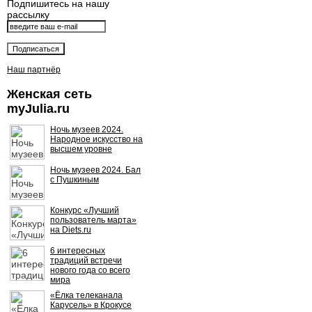
Подпишитесь на нашу
рассылку
Наш партнёр
Женская сеть
myJulia.ru
Ночь музеев 2024.
Народное искусство на
высшем уровне
Ночь музеев 2024. Бал
с Пушкиным
Конкурс «Лучший
пользователь марта»
на Diets.ru
6 интересных
традиций встречи
нового года со всего
мира
«Ёлка телеканала
Карусель» в Крокусе