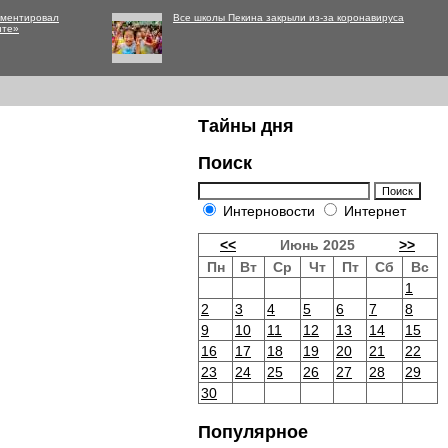
мментировал
Все школы Пекина закрыли из-за коронавируса
нте»
Тайны дня
Поиск
Интерновости
Интернет
<<
Июнь 2025
>>
Пн
Вт
Ср
Чт
Пт
Сб
Вс
1
2
3
4
5
6
7
8
9
10
11
12
13
14
15
16
17
18
19
20
21
22
23
24
25
26
27
28
29
30
Популярное