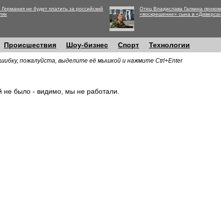
 Германия не будет платить за российский
Отец Владислава Галкина проко
лях
«воскрешение» сына в «Диверса
Происшествия
Шоу-бизнес
Спорт
Технологии
шибку, пожалуйста, выделите её мышкой и нажмите Ctrl+Enter
й не было - видимо, мы не работали.