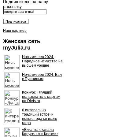
Подпишитесь на нашу
рассылку
Наш партнёр
Женская сеть
myJulia.ru
Ночь музеев 2024.
Народное искусство на
высшем уровне
Ночь музеев 2024. Бал
с Пушкиным
Конкурс «Лучший
пользователь марта»
на Diets.ru
6 интересных
традиций встречи
нового года со всего
мира
«Ёлка телеканала
Карусель» в Крокусе