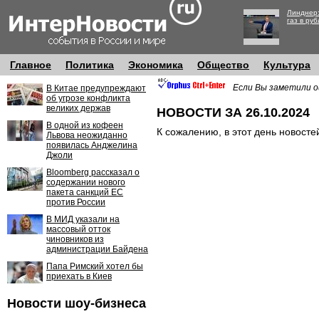
Линднер:
газ в руб
Главное
Политика
Экономика
Общество
Культура
Если Вы заметили о
В Китае предупреждают
об угрозе конфликта
великих держав
НОВОСТИ ЗА 26.10.2024
В одной из кофеен
К сожалению, в этот день новосте
Львова неожиданно
появилась Анджелина
Джоли
Bloomberg рассказал о
содержании нового
пакета санкций ЕС
против России
В МИД указали на
массовый отток
чиновников из
администрации Байдена
Папа Римский хотел бы
приехать в Киев
Новости шоу-бизнеса