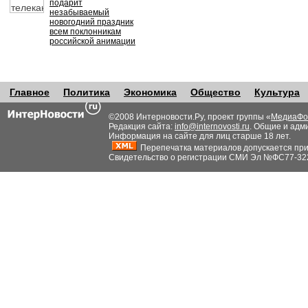
подарит
незабываемый
новогодний праздник
всем поклонникам
российской анимации
Главное
Политика
Экономика
Общество
Культура
©2008 Интерновости.Ру, проект группы «
МедиаФо
Редакция сайта:
info@internovosti.ru
. Общие и адм
Информация на сайте для лиц старше 18 лет.
Перепечатка материалов допускается при н
Свидетельство о регистрации СМИ Эл №ФС77-32