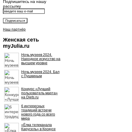
Подпишитесь на нашу
рассылку
Наш партнёр
Женская сеть
myJulia.ru
Ночь музеев 2024.
Народное искусство на
высшем уровне
Ночь музеев 2024. Бал
с Пушкиным
Конкурс «Лучший
пользователь марта»
на Diets.ru
6 интересных
традиций встречи
нового года со всего
мира
«Ёлка телеканала
Карусель» в Крокусе