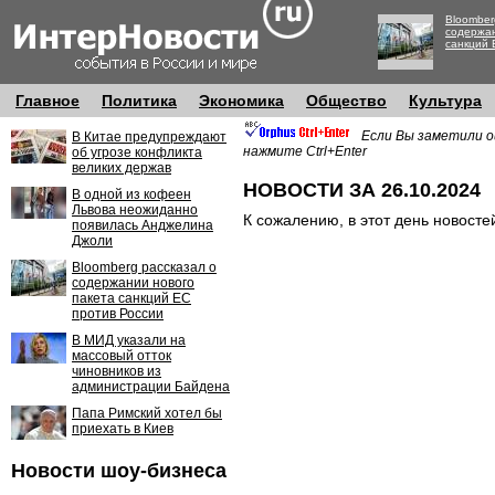
Bloomber
содержан
санкций 
Главное
Политика
Экономика
Общество
Культура
Если Вы заметили о
В Китае предупреждают
нажмите Ctrl+Enter
об угрозе конфликта
великих держав
НОВОСТИ ЗА 26.10.2024
В одной из кофеен
Львова неожиданно
К сожалению, в этот день новосте
появилась Анджелина
Джоли
Bloomberg рассказал о
содержании нового
пакета санкций ЕС
против России
В МИД указали на
массовый отток
чиновников из
администрации Байдена
Папа Римский хотел бы
приехать в Киев
Новости шоу-бизнеса