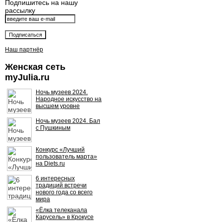
Подпишитесь на нашу
рассылку
Наш партнёр
Женская сеть
myJulia.ru
Ночь музеев 2024.
Народное искусство на
высшем уровне
Ночь музеев 2024. Бал
с Пушкиным
Конкурс «Лучший
пользователь марта»
на Diets.ru
6 интересных
традиций встречи
нового года со всего
мира
«Ёлка телеканала
Карусель» в Крокусе