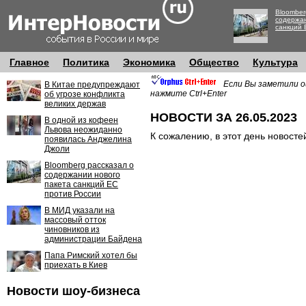
Bloomber
содержан
санкций 
Главное
Политика
Экономика
Общество
Культура
Если Вы заметили о
В Китае предупреждают
нажмите Ctrl+Enter
об угрозе конфликта
великих держав
НОВОСТИ ЗА 26.05.2023
В одной из кофеен
Львова неожиданно
К сожалению, в этот день новосте
появилась Анджелина
Джоли
Bloomberg рассказал о
содержании нового
пакета санкций ЕС
против России
В МИД указали на
массовый отток
чиновников из
администрации Байдена
Папа Римский хотел бы
приехать в Киев
Новости шоу-бизнеса