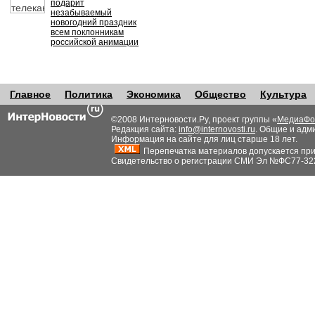
подарит
незабываемый
новогодний праздник
всем поклонникам
российской анимации
Главное
Политика
Экономика
Общество
Культура
©2008 Интерновости.Ру, проект группы «
МедиаФо
Редакция сайта:
info@internovosti.ru
. Общие и адм
Информация на сайте для лиц старше 18 лет.
Перепечатка материалов допускается при н
Свидетельство о регистрации СМИ Эл №ФС77-32