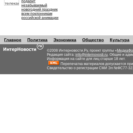
подарит
незабываемый
новогодний праздник
всем поклонникам
российской анимации
Главное
Политика
Экономика
Общество
Культура
©2008 Интерновости.Ру, проект группы «
МедиаФо
Редакция сайта:
info@internovosti.ru
. Общие и адм
Информация на сайте для лиц старше 18 лет.
Перепечатка материалов допускается при н
Свидетельство о регистрации СМИ Эл №ФС77-32