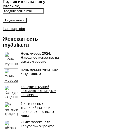
Подпишитесь на нашу
рассылку
Наш партнёр
Женская сеть
myJulia.ru
Ночь музеев 2024.
Народное искусство на
высшем уровне
Ночь музеев 2024. Бал
с Пушкиным
Конкурс «Лучший
пользователь марта»
на Diets.ru
6 интересных
традиций встречи
нового года со всего
мира
«Ёлка телеканала
Карусель» в Крокусе