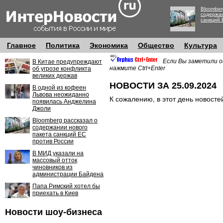
Bloomber
содержан
санкций 
Главное
Политика
Экономика
Общество
Культура
Если Вы заметили о
В Китае предупреждают
нажмите Ctrl+Enter
об угрозе конфликта
великих держав
НОВОСТИ ЗА 25.09.2024
В одной из кофеен
Львова неожиданно
К сожалению, в этот день новосте
появилась Анджелина
Джоли
Bloomberg рассказал о
содержании нового
пакета санкций ЕС
против России
В МИД указали на
массовый отток
чиновников из
администрации Байдена
Папа Римский хотел бы
приехать в Киев
Новости шоу-бизнеса