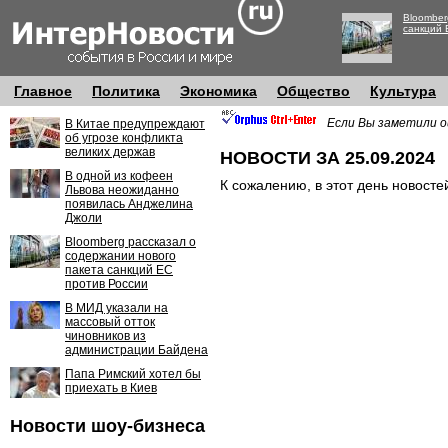
Bloomber
санкций 
Главное
Политика
Экономика
Общество
Культура
Если Вы заметили о
В Китае предупреждают
об угрозе конфликта
великих держав
НОВОСТИ ЗА 25.09.2024
В одной из кофеен
К сожалению, в этот день новосте
Львова неожиданно
появилась Анджелина
Джоли
Bloomberg рассказал о
содержании нового
пакета санкций ЕС
против России
В МИД указали на
массовый отток
чиновников из
администрации Байдена
Папа Римский хотел бы
приехать в Киев
Новости шоу-бизнеса