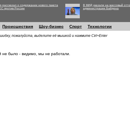
g рассказал о содержании нового пакета
В МИД указали на массовый отто
ЕС против России
администрации Байдена
Происшествия
Шоу-бизнес
Спорт
Технологии
шибку, пожалуйста, выделите её мышкой и нажмите Ctrl+Enter
й не было - видимо, мы не работали.