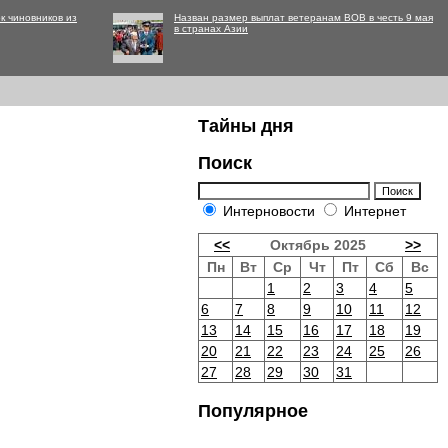
к чиновников из
Назван размер выплат ветеранам ВОВ в честь 9 мая
в странах Азии
Тайны дня
Поиск
Интерновости
Интернет
<<
Октябрь 2025
>>
Пн
Вт
Ср
Чт
Пт
Сб
Вс
1
2
3
4
5
6
7
8
9
10
11
12
13
14
15
16
17
18
19
20
21
22
23
24
25
26
27
28
29
30
31
Популярное