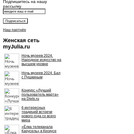
Подпишитесь на нашу
рассылку
Наш партнёр
Женская сеть
myJulia.ru
Ночь музеев 2024.
Народное искусство на
высшем уровне
Ночь музеев 2024. Бал
с Пушкиным
Конкурс «Лучший
пользователь марта»
на Diets.ru
6 интересных
традиций встречи
нового года со всего
мира
«Ёлка телеканала
Карусель» в Крокусе