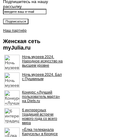
Подпишитесь на нашу
рассылку
Наш партнёр
Женская сеть
myJulia.ru
Ночь музеев 2024.
Народное искусство на
высшем уровне
Ночь музеев 2024. Бал
с Пушкиным
Конкурс «Лучший
пользователь марта»
на Diets.ru
6 интересных
традиций встречи
нового года со всего
мира
«Ёлка телеканала
Карусель» в Крокусе