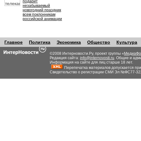
подарит
незабываемый
новогодний праздник
всем поклонникам
российской анимации
Главное
Политика
Экономика
Общество
Культура
©2008 Интерновости.Ру, проект группы «
МедиаФо
Редакция сайта:
info@internovosti.ru
. Общие и адм
Информация на сайте для лиц старше 18 лет.
Перепечатка материалов допускается при н
Свидетельство о регистрации СМИ Эл №ФС77-32