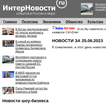
Bloomber
содержан
санкций 
Главное
Политика
Экономика
Общество
Культура
Если Вы заметили о
В Китае предупреждают
нажмите Ctrl+Enter
об угрозе конфликта
великих держав
НОВОСТИ ЗА 25.06.2023
В одной из кофеен
Львова неожиданно
К сожалению, в этот день новосте
появилась Анджелина
Джоли
Bloomberg рассказал о
содержании нового
пакета санкций ЕС
против России
В МИД указали на
массовый отток
чиновников из
администрации Байдена
Папа Римский хотел бы
приехать в Киев
Новости шоу-бизнеса