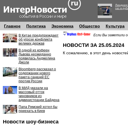
Линднер:
газ в руб
Главное
Политика
Экономика
Общество
Культура
Если Вы заметили о
В Китае предупреждают
об угрозе конфликта
великих держав
НОВОСТИ ЗА 25.05.2024
В одной из кофеен
К сожалению, в этот день новосте
Львова неожиданно
появилась Анджелина
Джоли
Bloomberg рассказал о
содержании нового
пакета санкций ЕС
против России
В МИД указали на
массовый отток
чиновников из
администрации Байдена
Папа Римский хотел бы
приехать в Киев
Новости шоу-бизнеса