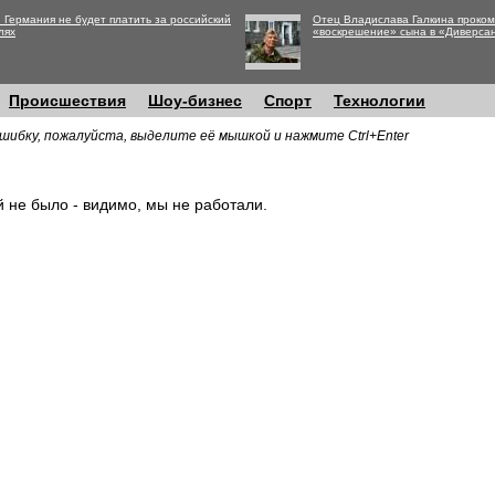
 Германия не будет платить за российский
Отец Владислава Галкина проко
лях
«воскрешение» сына в «Диверса
Происшествия
Шоу-бизнес
Спорт
Технологии
шибку, пожалуйста, выделите её мышкой и нажмите Ctrl+Enter
й не было - видимо, мы не работали.