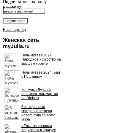
Подпишитесь на нашу
рассылку
Наш партнёр
Женская сеть
myJulia.ru
Ночь музеев 2024.
Народное искусство на
высшем уровне
Ночь музеев 2024. Бал
с Пушкиным
Конкурс «Лучший
пользователь марта»
на Diets.ru
6 интересных
традиций встречи
нового года со всего
мира
«Ёлка телеканала
Карусель» в Крокусе