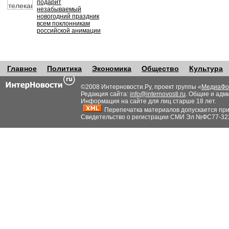
подарит
незабываемый
новогодний праздник
всем поклонникам
российской анимации
Главное
Политика
Экономика
Общество
Культура
©2008 Интерновости.Ру, проект группы «
МедиаФо
Редакция сайта:
info@internovosti.ru
. Общие и адм
Информация на сайте для лиц старше 18 лет.
Перепечатка материалов допускается при н
Свидетельство о регистрации СМИ Эл №ФС77-32