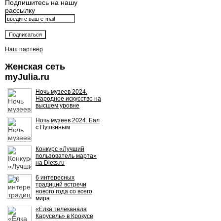
Подпишитесь на нашу
рассылку
Наш партнёр
Женская сеть
myJulia.ru
Ночь музеев 2024.
Народное искусство на
высшем уровне
Ночь музеев 2024. Бал
с Пушкиным
Конкурс «Лучший
пользователь марта»
на Diets.ru
6 интересных
традиций встречи
нового года со всего
мира
«Ёлка телеканала
Карусель» в Крокусе