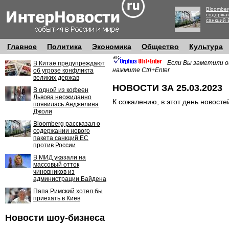
Bloomber
содержан
санкций 
Главное
Политика
Экономика
Общество
Культура
Если Вы заметили о
В Китае предупреждают
нажмите Ctrl+Enter
об угрозе конфликта
великих держав
НОВОСТИ ЗА 25.03.2023
В одной из кофеен
Львова неожиданно
К сожалению, в этот день новосте
появилась Анджелина
Джоли
Bloomberg рассказал о
содержании нового
пакета санкций ЕС
против России
В МИД указали на
массовый отток
чиновников из
администрации Байдена
Папа Римский хотел бы
приехать в Киев
Новости шоу-бизнеса