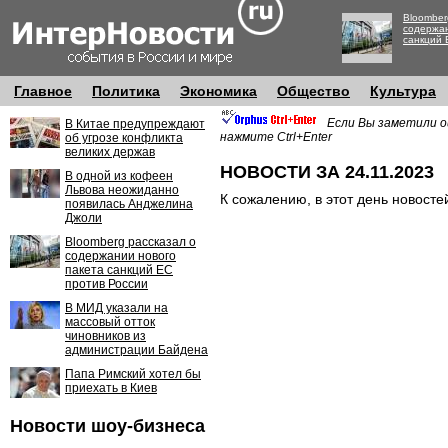
Bloomber
содержан
санкций 
Главное
Политика
Экономика
Общество
Культура
Если Вы заметили о
В Китае предупреждают
нажмите Ctrl+Enter
об угрозе конфликта
великих держав
НОВОСТИ ЗА 24.11.2023
В одной из кофеен
Львова неожиданно
К сожалению, в этот день новосте
появилась Анджелина
Джоли
Bloomberg рассказал о
содержании нового
пакета санкций ЕС
против России
В МИД указали на
массовый отток
чиновников из
администрации Байдена
Папа Римский хотел бы
приехать в Киев
Новости шоу-бизнеса