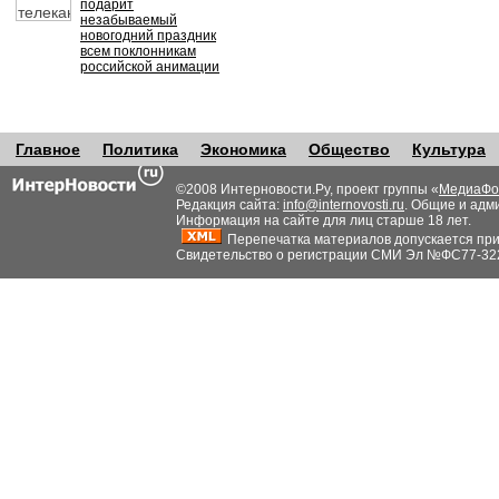
подарит
незабываемый
новогодний праздник
всем поклонникам
российской анимации
Главное
Политика
Экономика
Общество
Культура
©2008 Интерновости.Ру, проект группы «
МедиаФо
Редакция сайта:
info@internovosti.ru
. Общие и адм
Информация на сайте для лиц старше 18 лет.
Перепечатка материалов допускается при н
Свидетельство о регистрации СМИ Эл №ФС77-32