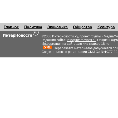
Главное
Политика
Экономика
Общество
Культура
©2008 Интерновости.Ру, проект группы «
МедиаФо
Редакция сайта:
info@internovosti.ru
. Общие и адм
Информация на сайте для лиц старше 18 лет.
Перепечатка материалов допускается при н
Свидетельство о регистрации СМИ Эл №ФС77-32