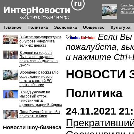
Bloomber
содержан
санкций 
Главное
Политика
Экономика
Общество
Культура
Если Вы
В Китае предупреждают
об угрозе конфликта
пожалуйста, вы
великих держав
В одной из кофеен
и нажмите Ctrl+
Львова неожиданно
появилась Анджелина
Джоли
НОВОСТИ ЗА
Bloomberg рассказал о
содержании нового
пакета санкций ЕС
против России
Политика
В МИД указали на
массовый отток
чиновников из
администрации Байдена
24.11.2021 21
Папа Римский хотел бы
приехать в Киев
Прекративший
Новости шоу-бизнеса