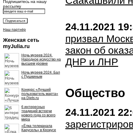
Саакашвили н
Подпишитесь на нашу
рассылку
24.11.2021 19
Наш партнёр
призвал Моск
Женская сеть
myJulia.ru
закон об оказ
Ночь музеев 2024.
ДНР и ЛНР
Народное искусство на
высшем уровне
Ночь музеев 2024. Бал
с Пушкиным
Общество
Конкурс «Лучший
пользователь марта»
на Diets.ru
6 интересных
24.11.2021 22
традиций встречи
нового года со всего
мира
зарегистриров
«Ёлка телеканала
Карусель» в Крокусе