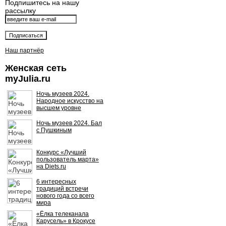
Подпишитесь на нашу
рассылку
Наш партнёр
Женская сеть
myJulia.ru
Ночь музеев 2024.
Народное искусство на
высшем уровне
Ночь музеев 2024. Бал
с Пушкиным
Конкурс «Лучший
пользователь марта»
на Diets.ru
6 интересных
традиций встречи
нового года со всего
мира
«Ёлка телеканала
Карусель» в Крокусе