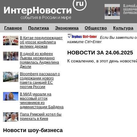
В одной 
неожида
Анджели
Главное
Политика
Экономика
Общество
Культура
Если Вы заметили о
В Китае предупреждают
нажмите Ctrl+Enter
об угрозе конфликта
великих держав
НОВОСТИ ЗА 24.06.2025
В одной из кофеен
Львова неожиданно
К сожалению, в этот день новосте
появилась Анджелина
Джоли
Bloomberg рассказал о
содержании нового
пакета санкций ЕС
против России
В МИД указали на
массовый отток
чиновников из
администрации Байдена
Папа Римский хотел бы
приехать в Киев
Новости шоу-бизнеса