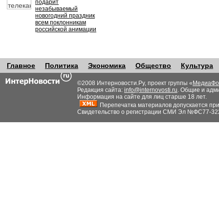
подарит
незабываемый
новогодний праздник
всем поклонникам
российской анимации
Главное
Политика
Экономика
Общество
Культура
©2008 Интерновости.Ру, проект группы «
МедиаФо
Редакция сайта:
info@internovosti.ru
. Общие и адм
Информация на сайте для лиц старше 18 лет.
Перепечатка материалов допускается при н
Свидетельство о регистрации СМИ Эл №ФС77-32