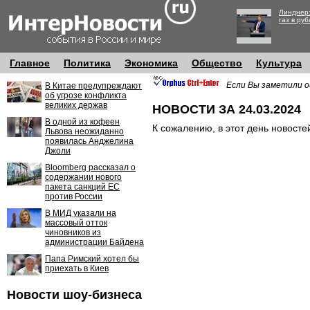
Линднер:
газ в руб
Главное
Политика
Экономика
Общество
Культура
Если Вы заметили о
В Китае предупреждают
об угрозе конфликта
великих держав
НОВОСТИ ЗА 24.03.2024
В одной из кофеен
К сожалению, в этот день новосте
Львова неожиданно
появилась Анджелина
Джоли
Bloomberg рассказал о
содержании нового
пакета санкций ЕС
против России
В МИД указали на
массовый отток
чиновников из
администрации Байдена
Папа Римский хотел бы
приехать в Киев
Новости шоу-бизнеса