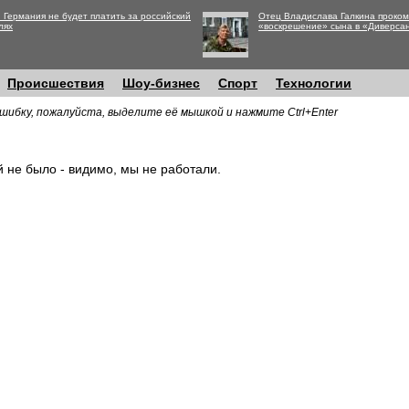
 Германия не будет платить за российский
Отец Владислава Галкина проко
лях
«воскрешение» сына в «Диверса
Происшествия
Шоу-бизнес
Спорт
Технологии
шибку, пожалуйста, выделите её мышкой и нажмите Ctrl+Enter
й не было - видимо, мы не работали.