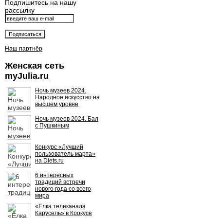
Подпишитесь на нашу
рассылку
Наш партнёр
Женская сеть
myJulia.ru
Ночь музеев 2024.
Народное искусство на
высшем уровне
Ночь музеев 2024. Бал
с Пушкиным
Конкурс «Лучший
пользователь марта»
на Diets.ru
6 интересных
традиций встречи
нового года со всего
мира
«Ёлка телеканала
Карусель» в Крокусе