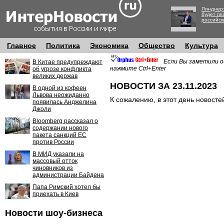
Линднер:
будет пл
российск
Главное
Политика
Экономика
Общество
Культура
Если Вы заметили о
В Китае предупреждают
нажмите Ctrl+Enter
об угрозе конфликта
великих держав
НОВОСТИ ЗА 23.11.2023
В одной из кофеен
Львова неожиданно
К сожалению, в этот день новосте
появилась Анджелина
Джоли
Bloomberg рассказал о
содержании нового
пакета санкций ЕС
против России
В МИД указали на
массовый отток
чиновников из
администрации Байдена
Папа Римский хотел бы
приехать в Киев
Новости шоу-бизнеса