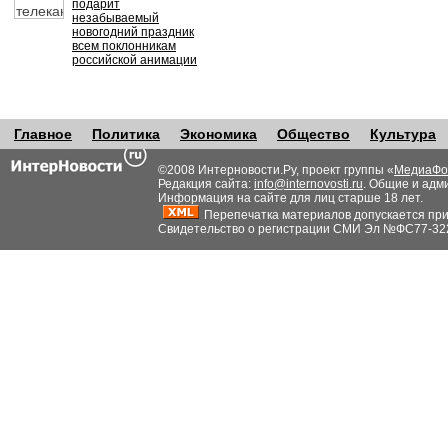
подарит
незабываемый
новогодний праздник
всем поклонникам
российской анимации
Главное
Политика
Экономика
Общество
Культура
©2008 Интерновости.Ру, проект группы «
МедиаФо
Редакция сайта:
info@internovosti.ru
. Общие и адм
Информация на сайте для лиц старше 18 лет.
Перепечатка материалов допускается при н
Свидетельство о регистрации СМИ Эл №ФС77-32