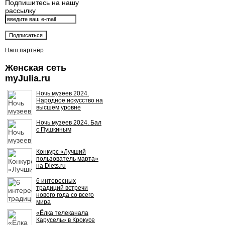
Подпишитесь на нашу
рассылку
Наш партнёр
Женская сеть
myJulia.ru
Ночь музеев 2024.
Народное искусство на
высшем уровне
Ночь музеев 2024. Бал
с Пушкиным
Конкурс «Лучший
пользователь марта»
на Diets.ru
6 интересных
традиций встречи
нового года со всего
мира
«Ёлка телеканала
Карусель» в Крокусе