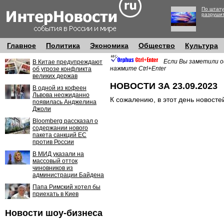
По штату
разруши
Главное
Политика
Экономика
Общество
Культура
Если Вы заметили о
В Китае предупреждают
нажмите Ctrl+Enter
об угрозе конфликта
великих держав
НОВОСТИ ЗА 23.09.2023
В одной из кофеен
Львова неожиданно
К сожалению, в этот день новосте
появилась Анджелина
Джоли
Bloomberg рассказал о
содержании нового
пакета санкций ЕС
против России
В МИД указали на
массовый отток
чиновников из
администрации Байдена
Папа Римский хотел бы
приехать в Киев
Новости шоу-бизнеса