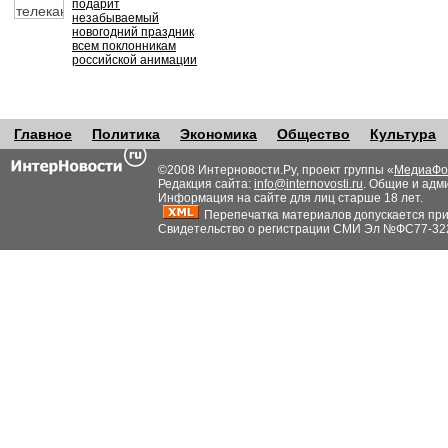
подарит
незабываемый
новогодний праздник
всем поклонникам
российской анимации
Главное
Политика
Экономика
Общество
Культура
©2008 Интерновости.Ру, проект группы «
МедиаФо
Редакция сайта:
info@internovosti.ru
. Общие и адм
Информация на сайте для лиц старше 18 лет.
Перепечатка материалов допускается при н
Свидетельство о регистрации СМИ Эл №ФС77-32