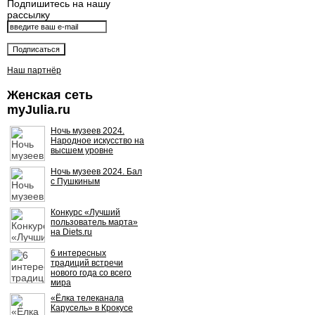
Подпишитесь на нашу
рассылку
Наш партнёр
Женская сеть
myJulia.ru
Ночь музеев 2024.
Народное искусство на
высшем уровне
Ночь музеев 2024. Бал
с Пушкиным
Конкурс «Лучший
пользователь марта»
на Diets.ru
6 интересных
традиций встречи
нового года со всего
мира
«Ёлка телеканала
Карусель» в Крокусе