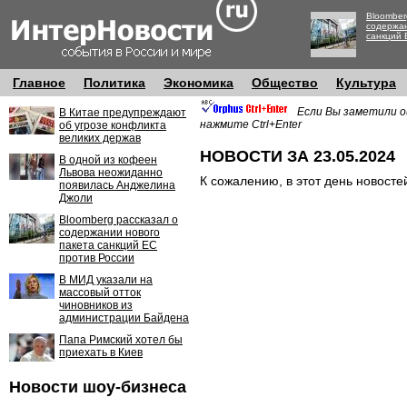
Bloomber
содержан
санкций 
Главное
Политика
Экономика
Общество
Культура
Если Вы заметили о
В Китае предупреждают
нажмите Ctrl+Enter
об угрозе конфликта
великих держав
НОВОСТИ ЗА 23.05.2024
В одной из кофеен
Львова неожиданно
К сожалению, в этот день новосте
появилась Анджелина
Джоли
Bloomberg рассказал о
содержании нового
пакета санкций ЕС
против России
В МИД указали на
массовый отток
чиновников из
администрации Байдена
Папа Римский хотел бы
приехать в Киев
Новости шоу-бизнеса