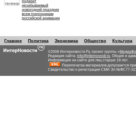
подарит
незабываемый
новогодний праздник
всем поклонникам
российской анимации
Главное
Политика
Экономика
Общество
Культура
©2008 Интерновости.Ру, проект группы «
МедиаФо
Редакция сайта:
info@internovosti.ru
. Общие и адм
Информация на сайте для лиц старше 18 лет.
Перепечатка материалов допускается при н
Свидетельство о регистрации СМИ Эл №ФС77-32