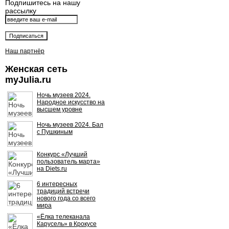
Подпишитесь на нашу
рассылку
Наш партнёр
Женская сеть
myJulia.ru
Ночь музеев 2024.
Народное искусство на
высшем уровне
Ночь музеев 2024. Бал
с Пушкиным
Конкурс «Лучший
пользователь марта»
на Diets.ru
6 интересных
традиций встречи
нового года со всего
мира
«Ёлка телеканала
Карусель» в Крокусе