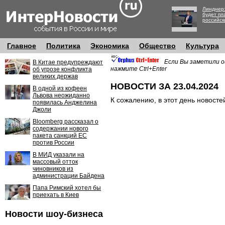
Линднер:
будет пл
российск
Главное
Политика
Экономика
Общество
Культура
Если Вы заметили о
В Китае предупреждают
нажмите Ctrl+Enter
об угрозе конфликта
великих держав
НОВОСТИ ЗА 23.04.2024
В одной из кофеен
Львова неожиданно
К сожалению, в этот день новосте
появилась Анджелина
Джоли
Bloomberg рассказал о
содержании нового
пакета санкций ЕС
против России
В МИД указали на
массовый отток
чиновников из
администрации Байдена
Папа Римский хотел бы
приехать в Киев
Новости шоу-бизнеса