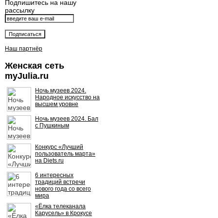
Подпишитесь на нашу
рассылку
Наш партнёр
Женская сеть
myJulia.ru
Ночь музеев 2024.
Народное искусство на
высшем уровне
Ночь музеев 2024. Бал
с Пушкиным
Конкурс «Лучший
пользователь марта»
на Diets.ru
6 интересных
традиций встречи
нового года со всего
мира
«Ёлка телеканала
Карусель» в Крокусе