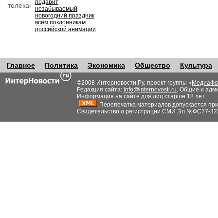
подарит
незабываемый
новогодний праздник
всем поклонникам
российской анимации
Главное
Политика
Экономика
Общество
Культура
©2008 Интерновости.Ру, проект группы «
МедиаФо
Редакция сайта:
info@internovosti.ru
. Общие и адм
Информация на сайте для лиц старше 18 лет.
Перепечатка материалов допускается при н
Свидетельство о регистрации СМИ Эл №ФС77-32