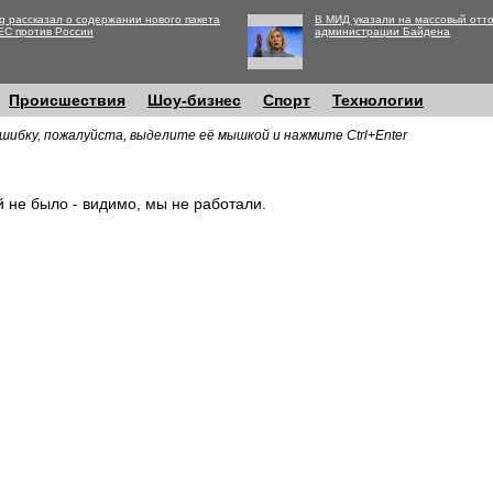
g рассказал о содержании нового пакета
В МИД указали на массовый отто
ЕС против России
администрации Байдена
Происшествия
Шоу-бизнес
Спорт
Технологии
шибку, пожалуйста, выделите её мышкой и нажмите Ctrl+Enter
й не было - видимо, мы не работали.