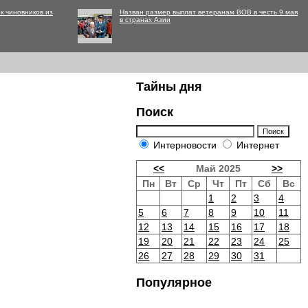
к чиновников из
Назван размер выплат ветеранам ВОВ в честь 9 мая
в странах Азии
Тайны дня
Поиск
Интерновости
Интернет
<<
Май 2025
>>
Пн
Вт
Ср
Чт
Пт
Сб
Вс
1
2
3
4
5
6
7
8
9
10
11
12
13
14
15
16
17
18
19
20
21
22
23
24
25
26
27
28
29
30
31
Популярное