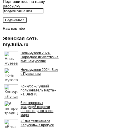
Подпишитесь на нашу
рассылку
Наш партнёр
Женская сеть
myJulia.ru
Ночь музеев 2024.
Народное искусство на
высшем уровне
Ночь музеев 2024. Бал
с Пушкиным
Конкурс «Лучший
пользователь марта»
на Diets.ru
6 интересных
традиций встречи
нового года со всего
мира
«Ёлка телеканала
Карусель» в Крокусе