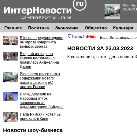
Bloomber
санкций 
Главное
Политика
Экономика
Общество
Культура
Если Вы заметили о
В Китае предупреждают
об угрозе конфликта
великих держав
НОВОСТИ ЗА 23.03.2023
В одной из кофеен
К сожалению, в этот день новосте
Львова неожиданно
появилась Анджелина
Джоли
Bloomberg рассказал о
содержании нового
пакета санкций ЕС
против России
В МИД указали на
массовый отток
чиновников из
администрации Байдена
Папа Римский хотел бы
приехать в Киев
Новости шоу-бизнеса