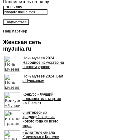
Подпишитесь на нашу
рассылку
Наш партнёр
Женская сеть
myJulia.ru
Ночь музеев 2024.
Народное искусство на
высшем уровне
Ночь музеев 2024. Бал
с Пушкиным
Конкурс «Лучший
пользователь марта»
на Diets.ru
6 интересных
традиций встречи
нового года со всего
мира
«Ёлка телеканала
Карусель» в Крокусе