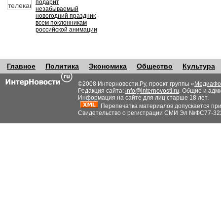
подарит
незабываемый
новогодний праздник
всем поклонникам
российской анимации
Главное
Политика
Экономика
Общество
Культура
©2008 Интерновости.Ру, проект группы «
МедиаФо
Редакция сайта:
info@internovosti.ru
. Общие и адм
Информация на сайте для лиц старше 18 лет.
Перепечатка материалов допускается при н
Свидетельство о регистрации СМИ Эл №ФС77-32