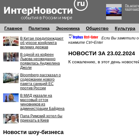
По штату
разруши
Главное
Политика
Экономика
Общество
Культура
Если Вы заметили о
В Китае предупреждают
нажмите Ctrl+Enter
об угрозе конфликта
великих держав
НОВОСТИ ЗА 23.02.2024
В одной из кофеен
Львова неожиданно
К сожалению, в этот день новосте
появилась Анджелина
Джоли
Bloomberg рассказал о
содержании нового
пакета санкций ЕС
против России
В МИД указали на
массовый отток
чиновников из
администрации Байдена
Папа Римский хотел бы
приехать в Киев
Новости шоу-бизнеса