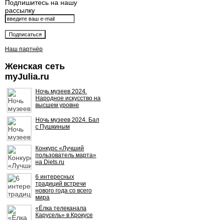
Подпишитесь на нашу
рассылку
Наш партнёр
Женская сеть
myJulia.ru
Ночь музеев 2024.
Народное искусство на
высшем уровне
Ночь музеев 2024. Бал
с Пушкиным
Конкурс «Лучший
пользователь марта»
на Diets.ru
6 интересных
традиций встречи
нового года со всего
мира
«Ёлка телеканала
Карусель» в Крокусе