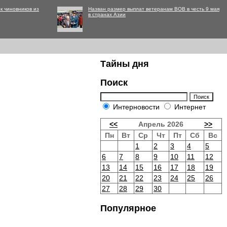
к чиновников из
Назван размер выплат ветеранам ВОВ в честь 9 мая
в странах Азии
Тайны дня
Поиск
Интерновости
Интернет
<<
Апрель 2026
>>
Пн
Вт
Ср
Чт
Пт
Сб
Вс
1
2
3
4
5
6
7
8
9
10
11
12
13
14
15
16
17
18
19
20
21
22
23
24
25
26
27
28
29
30
Популярное