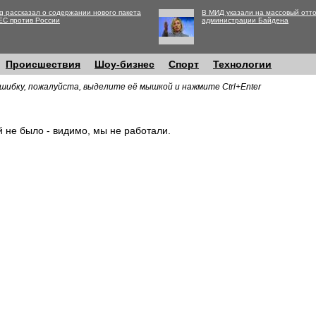
g рассказал о содержании нового пакета
В МИД указали на массовый отто
ЕС против России
администрации Байдена
Происшествия
Шоу-бизнес
Спорт
Технологии
шибку, пожалуйста, выделите её мышкой и нажмите Ctrl+Enter
й не было - видимо, мы не работали.