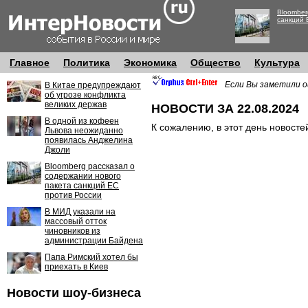
Bloomber
санкций 
Главное
Политика
Экономика
Общество
Культура
Если Вы заметили о
В Китае предупреждают
об угрозе конфликта
великих держав
НОВОСТИ ЗА 22.08.2024
В одной из кофеен
К сожалению, в этот день новосте
Львова неожиданно
появилась Анджелина
Джоли
Bloomberg рассказал о
содержании нового
пакета санкций ЕС
против России
В МИД указали на
массовый отток
чиновников из
администрации Байдена
Папа Римский хотел бы
приехать в Киев
Новости шоу-бизнеса