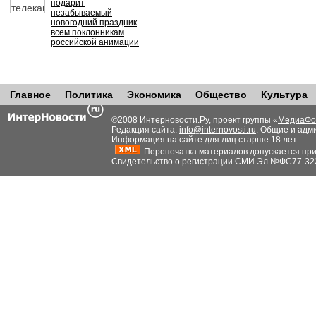
подарит
незабываемый
новогодний праздник
всем поклонникам
российской анимации
Главное
Политика
Экономика
Общество
Культура
©2008 Интерновости.Ру, проект группы «
МедиаФо
Редакция сайта:
info@internovosti.ru
. Общие и адм
Информация на сайте для лиц старше 18 лет.
Перепечатка материалов допускается при н
Свидетельство о регистрации СМИ Эл №ФС77-32