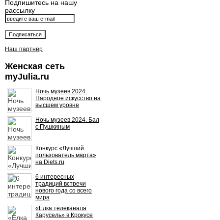
Подпишитесь на нашу
рассылку
Наш партнёр
Женская сеть
myJulia.ru
Ночь музеев 2024.
Народное искусство на
высшем уровне
Ночь музеев 2024. Бал
с Пушкиным
Конкурс «Лучший
пользователь марта»
на Diets.ru
6 интересных
традиций встречи
нового года со всего
мира
«Ёлка телеканала
Карусель» в Крокусе