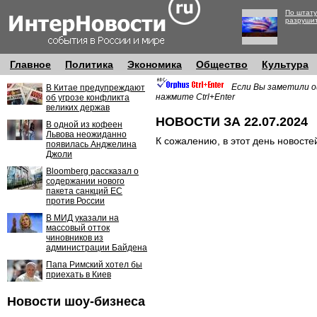
По штату
разруши
Главное
Политика
Экономика
Общество
Культура
Если Вы заметили о
В Китае предупреждают
нажмите Ctrl+Enter
об угрозе конфликта
великих держав
НОВОСТИ ЗА 22.07.2024
В одной из кофеен
Львова неожиданно
К сожалению, в этот день новосте
появилась Анджелина
Джоли
Bloomberg рассказал о
содержании нового
пакета санкций ЕС
против России
В МИД указали на
массовый отток
чиновников из
администрации Байдена
Папа Римский хотел бы
приехать в Киев
Новости шоу-бизнеса