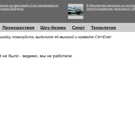
азали на массовый отток чиновников из
В Финляндии перешел на резер
трации Байдена
энергоснабжение дата-центр «
Происшествия
Шоу-бизнес
Спорт
Технологии
шибку, пожалуйста, выделите её мышкой и нажмите Ctrl+Enter
й не было - видимо, мы не работали.