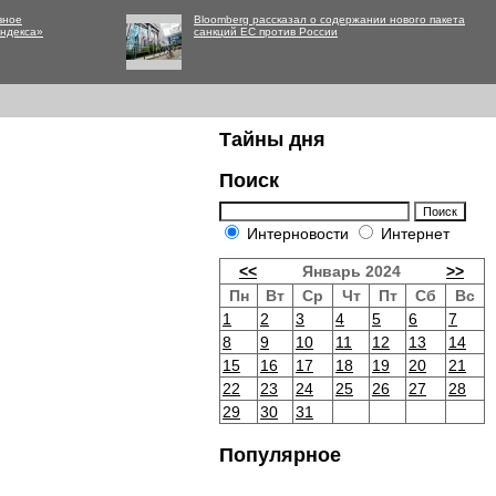
вное
Bloomberg рассказал о содержании нового пакета
Яндекса»
санкций ЕС против России
Тайны дня
Поиск
Интерновости
Интернет
<<
Январь 2024
>>
Пн
Вт
Ср
Чт
Пт
Сб
Вс
1
2
3
4
5
6
7
8
9
10
11
12
13
14
15
16
17
18
19
20
21
22
23
24
25
26
27
28
29
30
31
Популярное