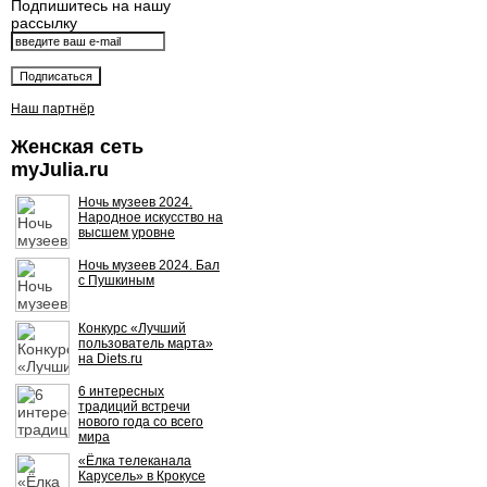
Подпишитесь на нашу
рассылку
Наш партнёр
Женская сеть
myJulia.ru
Ночь музеев 2024.
Народное искусство на
высшем уровне
Ночь музеев 2024. Бал
с Пушкиным
Конкурс «Лучший
пользователь марта»
на Diets.ru
6 интересных
традиций встречи
нового года со всего
мира
«Ёлка телеканала
Карусель» в Крокусе