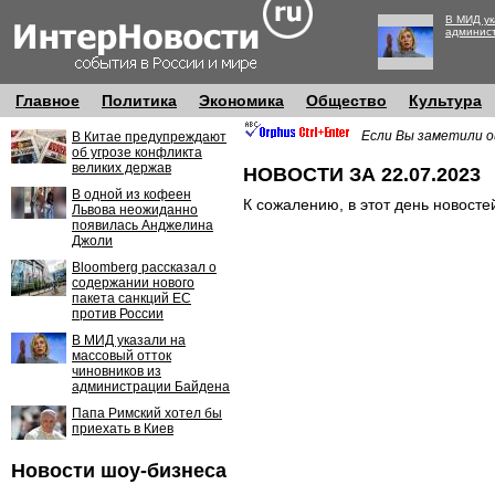
В МИД ук
админис
Главное
Политика
Экономика
Общество
Культура
Если Вы заметили о
В Китае предупреждают
об угрозе конфликта
великих держав
НОВОСТИ ЗА 22.07.2023
В одной из кофеен
К сожалению, в этот день новосте
Львова неожиданно
появилась Анджелина
Джоли
Bloomberg рассказал о
содержании нового
пакета санкций ЕС
против России
В МИД указали на
массовый отток
чиновников из
администрации Байдена
Папа Римский хотел бы
приехать в Киев
Новости шоу-бизнеса