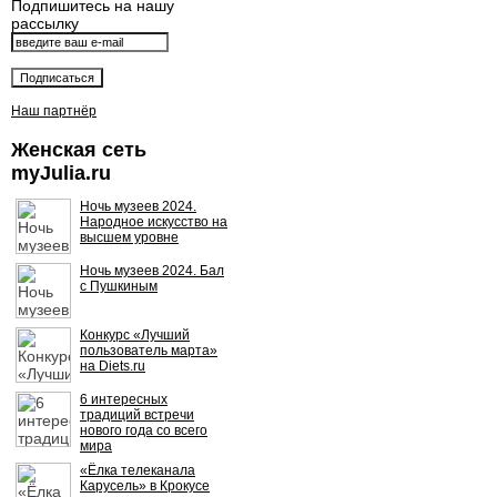
Подпишитесь на нашу
рассылку
Наш партнёр
Женская сеть
myJulia.ru
Ночь музеев 2024.
Народное искусство на
высшем уровне
Ночь музеев 2024. Бал
с Пушкиным
Конкурс «Лучший
пользователь марта»
на Diets.ru
6 интересных
традиций встречи
нового года со всего
мира
«Ёлка телеканала
Карусель» в Крокусе