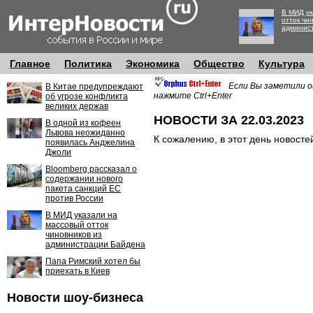
В МИД ук
отток чи
админис
Главное
Политика
Экономика
Общество
Культура
Если Вы заметили о
В Китае предупреждают
нажмите Ctrl+Enter
об угрозе конфликта
великих держав
НОВОСТИ ЗА 22.03.2023
В одной из кофеен
Львова неожиданно
К сожалению, в этот день новосте
появилась Анджелина
Джоли
Bloomberg рассказал о
содержании нового
пакета санкций ЕС
против России
В МИД указали на
массовый отток
чиновников из
администрации Байдена
Папа Римский хотел бы
приехать в Киев
Новости шоу-бизнеса