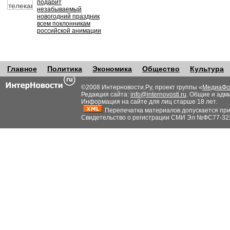
подарит
незабываемый
новогодний праздник
всем поклонникам
российской анимации
Главное
Политика
Экономика
Общество
Культура
©2008 Интерновости.Ру, проект группы «
МедиаФо
Редакция сайта:
info@internovosti.ru
. Общие и адм
Информация на сайте для лиц старше 18 лет.
Перепечатка материалов допускается при н
Свидетельство о регистрации СМИ Эл №ФС77-32