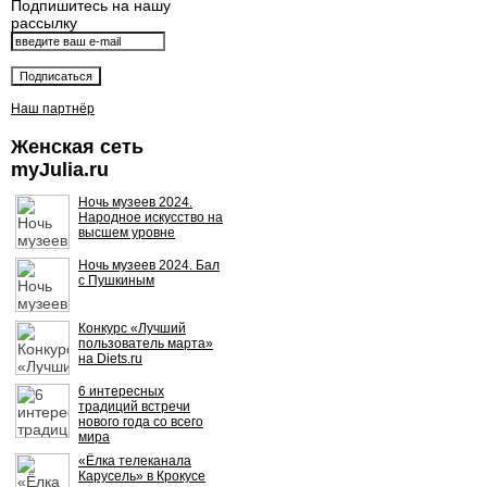
Подпишитесь на нашу
рассылку
Наш партнёр
Женская сеть
myJulia.ru
Ночь музеев 2024.
Народное искусство на
высшем уровне
Ночь музеев 2024. Бал
с Пушкиным
Конкурс «Лучший
пользователь марта»
на Diets.ru
6 интересных
традиций встречи
нового года со всего
мира
«Ёлка телеканала
Карусель» в Крокусе