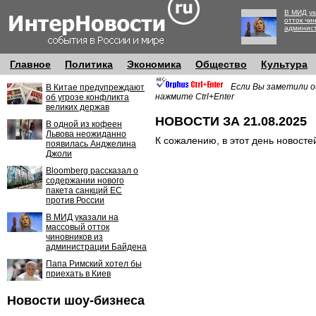
В МИД ук
отток чи
админис
Главное
Политика
Экономика
Общество
Культура
Если Вы заметили о
В Китае предупреждают
нажмите Ctrl+Enter
об угрозе конфликта
великих держав
НОВОСТИ ЗА 21.08.2025
В одной из кофеен
Львова неожиданно
К сожалению, в этот день новосте
появилась Анджелина
Джоли
Bloomberg рассказал о
содержании нового
пакета санкций ЕС
против России
В МИД указали на
массовый отток
чиновников из
администрации Байдена
Папа Римский хотел бы
приехать в Киев
Новости шоу-бизнеса