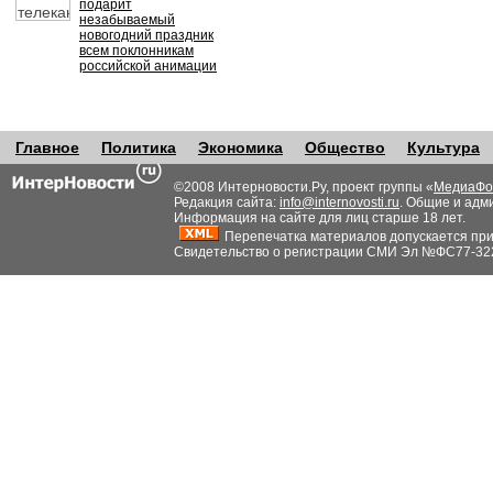
подарит
незабываемый
новогодний праздник
всем поклонникам
российской анимации
Главное
Политика
Экономика
Общество
Культура
©2008 Интерновости.Ру, проект группы «
МедиаФо
Редакция сайта:
info@internovosti.ru
. Общие и адм
Информация на сайте для лиц старше 18 лет.
Перепечатка материалов допускается при н
Свидетельство о регистрации СМИ Эл №ФС77-32