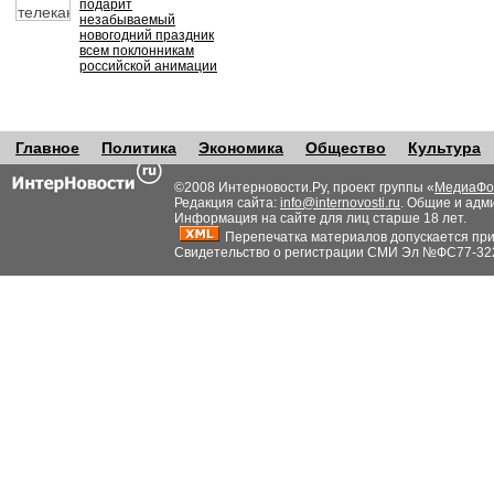
подарит
незабываемый
новогодний праздник
всем поклонникам
российской анимации
Главное
Политика
Экономика
Общество
Культура
©2008 Интерновости.Ру, проект группы «
МедиаФо
Редакция сайта:
info@internovosti.ru
. Общие и адм
Информация на сайте для лиц старше 18 лет.
Перепечатка материалов допускается при н
Свидетельство о регистрации СМИ Эл №ФС77-32