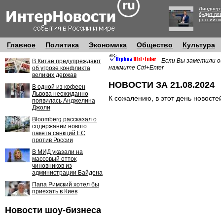
Линднер:
будет пл
российск
Главное
Политика
Экономика
Общество
Культура
Если Вы заметили о
В Китае предупреждают
нажмите Ctrl+Enter
об угрозе конфликта
великих держав
НОВОСТИ ЗА 21.08.2024
В одной из кофеен
Львова неожиданно
К сожалению, в этот день новосте
появилась Анджелина
Джоли
Bloomberg рассказал о
содержании нового
пакета санкций ЕС
против России
В МИД указали на
массовый отток
чиновников из
администрации Байдена
Папа Римский хотел бы
приехать в Киев
Новости шоу-бизнеса