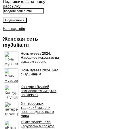
Подпишитесь на нашу
рассылку
Наш партнёр
Женская сеть
myJulia.ru
Ночь музеев 2024.
Народное искусство на
высшем уровне
Ночь музеев 2024. Бал
с Пушкиным
Конкурс «Лучший
пользователь марта»
на Diets.ru
6 интересных
традиций встречи
нового года со всего
мира
«Ёлка телеканала
Карусель» в Крокусе