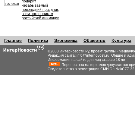
подарит
незабываемый
новогодний праздник
всем поклонникам
российской анимации
Главное
Политика
Экономика
Общество
Культура
©2008 Интерновости.Ру, проект группы «
МедиаФо
Редакция сайта:
info@internovosti.ru
. Общие и адм
Информация на сайте для лиц старше 18 лет.
Перепечатка материалов допускается при н
Свидетельство о регистрации СМИ Эл №ФС77-32