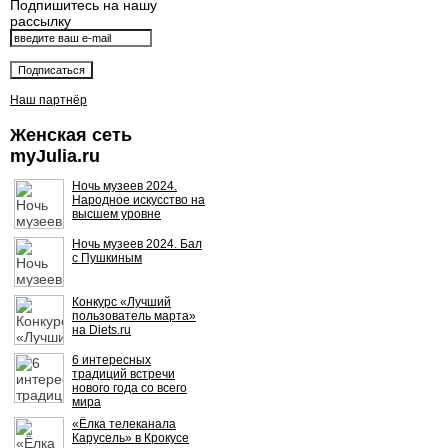
Подпишитесь на нашу
рассылку
Наш партнёр
Женская сеть
myJulia.ru
Ночь музеев 2024.
Народное искусство на
высшем уровне
Ночь музеев 2024. Бал
с Пушкиным
Конкурс «Лучший
пользователь марта»
на Diets.ru
6 интересных
традиций встречи
нового года со всего
мира
«Ёлка телеканала
Карусель» в Крокусе