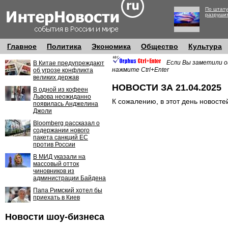
По штату
разруши
Главное
Политика
Экономика
Общество
Культура
Если Вы заметили о
В Китае предупреждают
нажмите Ctrl+Enter
об угрозе конфликта
великих держав
НОВОСТИ ЗА 21.04.2025
В одной из кофеен
Львова неожиданно
К сожалению, в этот день новосте
появилась Анджелина
Джоли
Bloomberg рассказал о
содержании нового
пакета санкций ЕС
против России
В МИД указали на
массовый отток
чиновников из
администрации Байдена
Папа Римский хотел бы
приехать в Киев
Новости шоу-бизнеса