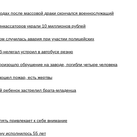
одах после массовой драки скончался военнослужащий
инкассаторов украли 10 миллионов рублей
м случилась авария при участии полицейских
б-нелегал устроил в автобусе резню
оизошло обрушение на заводе, погибли четыре человека
ошел пожар, есть жертвы
й ребенок застрелил брата-младенца
ять привлекает к себе внимание
ну исполнилось 55 лет