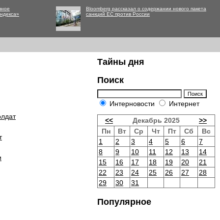
вное
Bloomberg рассказал о содержании нового пакета
Яндекса»
санкций ЕС против России
Тайны дня
Поиск
Интерновости
Интернет
олдат
<<
Декабрь 2025
>>
Пн
Вт
Ср
Чт
Пт
Сб
Вс
т
1
2
3
4
5
6
7
8
9
10
11
12
13
14
и
15
16
17
18
19
20
21
22
23
24
25
26
27
28
29
30
31
Популярное