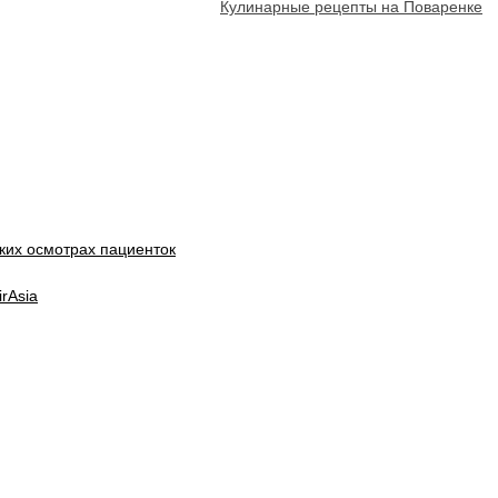
Кулинарные рецепты на Поваренке
ских осмотрах пациенток
rAsia