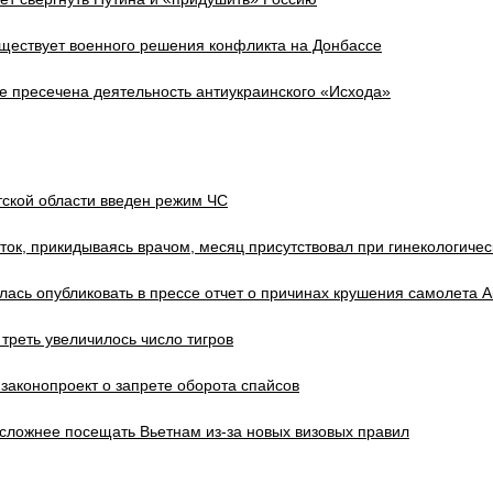
ществует военного решения конфликта на Донбассе
ве пресечена деятельность антиукраинского «Исхода»
тской области введен режим ЧС
ток, прикидываясь врачом, месяц присутствовал при гинекологиче
лась опубликовать в прессе отчет о причинах крушения самолета Ai
 треть увеличилось число тигров
законопроект о запрете оборота спайсов
сложнее посещать Вьетнам из-за новых визовых правил