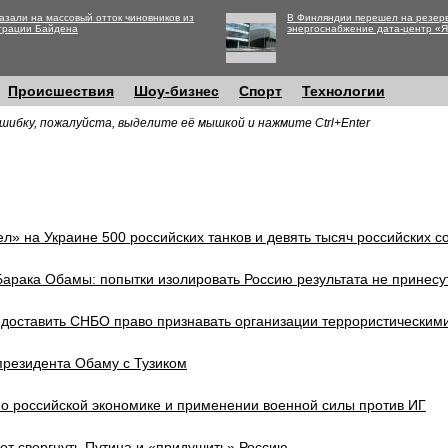
азали на массовый отток чиновников из
В Финляндии перешел на резер
трации Байдена
энергоснабжение дата-центр «
Происшествия
Шоу-бизнес
Спорт
Технологии
шибку, пожалуйста, выделите её мышкой и нажмите Ctrl+Enter
» на Украине 500 российских танков и девять тысяч российских с
Барака Обамы: попытки изолировать Россию результата не принесу
едоставить СНБО право признавать организации террористическим
президента Обаму с Тузиком
о российской экономике и применении военной силы против ИГ
чет свергнуть Путина и «придушить» Россию