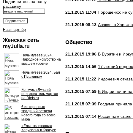
Подпишитесь на нашу
рассылку
21.1.2015 11:04
Порошенко: не су
21.1.2015 08:13
Аваков: в Харько
Наш партнёр
Женская сеть
Общество
myJulia.ru
21.1.2015 19:06
В Бурятии и Ирку
Ночь музеев 2024.
Народное искусство на
высшем уровне
21.1.2015 14:56
17-летний подрос
Ночь музеев 2024. Бал
с Пушкиным
21.1.2015 11:22
Индонезия отказа
Конкурс «Лучший
21.1.2015 07:59
В Индии почти на
пользователь марта»
на Diets.ru
21.1.2015 07:39
Госдума приняла 
6 интересных
традиций встречи
нового года со всего
21.1.2015 07:14
Россиянам стало 
мира
«Ёлка телеканала
Карусель» в Крокусе