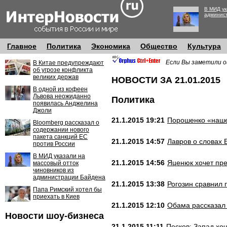
В МИД ук
админис
Главное
Политика
Экономика
Общество
Культура
Если Вы заметили о
В Китае предупреждают
об угрозе конфликта
великих держав
НОВОСТИ ЗА 21.01.2015
В одной из кофеен
Львова неожиданно
Политика
появилась Анджелина
Джоли
21.1.2015 19:21
Порошенко «нашел
Bloomberg рассказал о
содержании нового
пакета санкций ЕС
21.1.2015 14:57
Лавров о словах 
против России
В МИД указали на
21.1.2015 14:56
Яценюк хочет пр
массовый отток
чиновников из
администрации Байдена
21.1.2015 13:38
Рогозин сравнил 
Папа Римский хотел бы
приехать в Киев
21.1.2015 12:10
Обама рассказал 
Новости шоу-бизнеса
21.1.2015 11:11
Песков: Запад хо