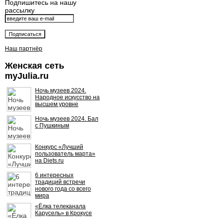
Подпишитесь на нашу
рассылку
Наш партнёр
Женская сеть
myJulia.ru
Ночь музеев 2024.
Народное искусство на
высшем уровне
Ночь музеев 2024. Бал
с Пушкиным
Конкурс «Лучший
пользователь марта»
на Diets.ru
6 интересных
традиций встречи
нового года со всего
мира
«Ёлка телеканала
Карусель» в Крокусе