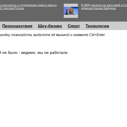
g рассказал о содержании нового пакета
В МИД указали на массовый отто
ЕС против России
администрации Байдена
Происшествия
Шоу-бизнес
Спорт
Технологии
шибку, пожалуйста, выделите её мышкой и нажмите Ctrl+Enter
й не было - видимо, мы не работали.