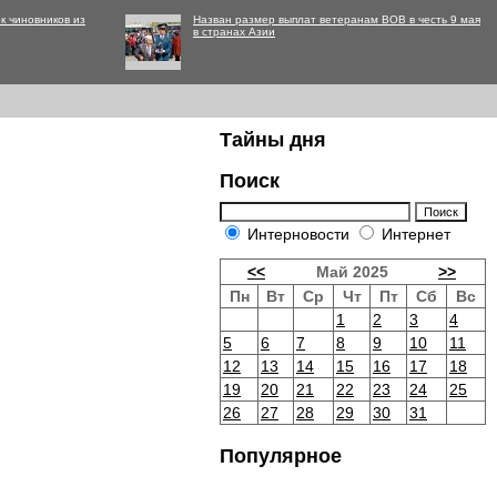
к чиновников из
Назван размер выплат ветеранам ВОВ в честь 9 мая
в странах Азии
Тайны дня
Поиск
Интерновости
Интернет
<<
Май 2025
>>
Пн
Вт
Ср
Чт
Пт
Сб
Вс
1
2
3
4
5
6
7
8
9
10
11
12
13
14
15
16
17
18
19
20
21
22
23
24
25
26
27
28
29
30
31
Популярное