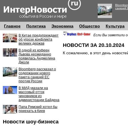
Bloomber
санкций 
Главное
Политика
Экономика
Общество
Культура
Если Вы заметили о
В Китае предупреждают
об угрозе конфликта
великих держав
НОВОСТИ ЗА 20.10.2024
В одной из кофеен
К сожалению, в этот день новосте
Львова неожиданно
появилась Анджелина
Джоли
Bloomberg рассказал о
содержании нового
пакета санкций ЕС
против России
В МИД указали на
массовый отток
чиновников из
администрации Байдена
Папа Римский хотел бы
приехать в Киев
Новости шоу-бизнеса