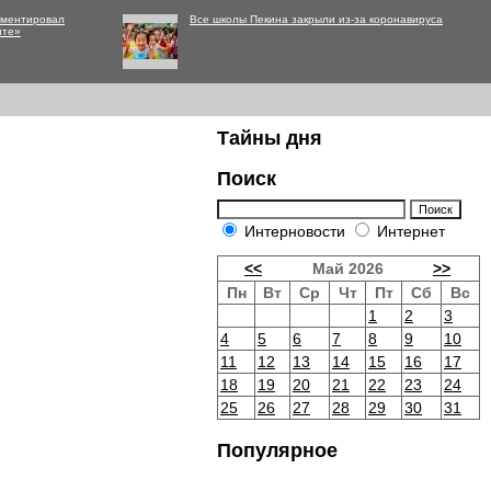
мментировал
Все школы Пекина закрыли из-за коронавируса
нте»
Тайны дня
Поиск
Интерновости
Интернет
<<
Май 2026
>>
Пн
Вт
Ср
Чт
Пт
Сб
Вс
1
2
3
4
5
6
7
8
9
10
11
12
13
14
15
16
17
18
19
20
21
22
23
24
25
26
27
28
29
30
31
Популярное