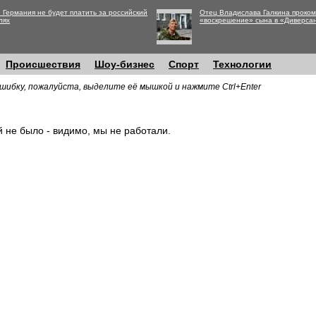
 Германия не будет платить за российский
Отец Владислава Галкина проко
лях
«воскрешение» сына в «Диверса
Происшествия
Шоу-бизнес
Спорт
Технологии
шибку, пожалуйста, выделите её мышкой и нажмите Ctrl+Enter
й не было - видимо, мы не работали.