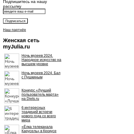
Подпишитесь на нашу
рассылку
Наш партнёр
Женская сеть
myJulia.ru
Ночь музеев 2024.
Народное искусство на
высшем уровне
Ночь музеев 2024. Бал
с Пушкиным
Конкурс «Лучший
пользователь марта»
на Diets.ru
6 интересных
традиций встречи
нового года со всего
мира
«Ёлка телеканала
Карусель» в Крокусе