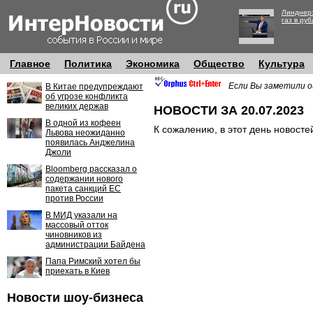
Линднер:
газ в руб
Главное
Политика
Экономика
Общество
Культура
Если Вы заметили о
В Китае предупреждают
об угрозе конфликта
великих держав
НОВОСТИ ЗА 20.07.2023
В одной из кофеен
К сожалению, в этот день новосте
Львова неожиданно
появилась Анджелина
Джоли
Bloomberg рассказал о
содержании нового
пакета санкций ЕС
против России
В МИД указали на
массовый отток
чиновников из
администрации Байдена
Папа Римский хотел бы
приехать в Киев
Новости шоу-бизнеса