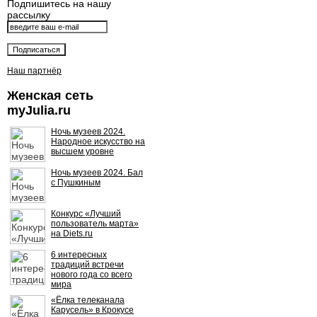
Подпишитесь на нашу
рассылку
Наш партнёр
Женская сеть
myJulia.ru
Ночь музеев 2024.
Народное искусство на
высшем уровне
Ночь музеев 2024. Бал
с Пушкиным
Конкурс «Лучший
пользователь марта»
на Diets.ru
6 интересных
традиций встречи
нового года со всего
мира
«Ёлка телеканала
Карусель» в Крокусе