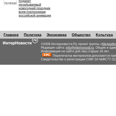
подарит
незабываемый
новогодний праздник
всем поклонникам
российской анимации
Главное
Политика
Экономика
Общество
Культура
©2008 Интерновости.Ру, проект группы «
МедиаФо
Редакция сайта:
info@internovosti.ru
. Общие и адм
Информация на сайте для лиц старше 18 лет.
Перепечатка материалов допускается при н
Свидетельство о регистрации СМИ Эл №ФС77-32