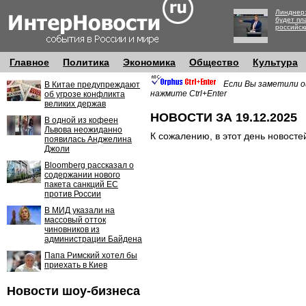
Линднер:
будет пл
российск
Главное
Политика
Экономика
Общество
Культура
Если Вы заметили о
В Китае предупреждают
нажмите Ctrl+Enter
об угрозе конфликта
великих держав
НОВОСТИ ЗА 19.12.2025
В одной из кофеен
Львова неожиданно
К сожалению, в этот день новосте
появилась Анджелина
Джоли
Bloomberg рассказал о
содержании нового
пакета санкций ЕС
против России
В МИД указали на
массовый отток
чиновников из
администрации Байдена
Папа Римский хотел бы
приехать в Киев
Новости шоу-бизнеса