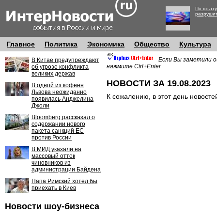
По штату
разруши
Главное
Политика
Экономика
Общество
Культура
Если Вы заметили о
В Китае предупреждают
нажмите Ctrl+Enter
об угрозе конфликта
великих держав
НОВОСТИ ЗА 19.08.2023
В одной из кофеен
Львова неожиданно
К сожалению, в этот день новосте
появилась Анджелина
Джоли
Bloomberg рассказал о
содержании нового
пакета санкций ЕС
против России
В МИД указали на
массовый отток
чиновников из
администрации Байдена
Папа Римский хотел бы
приехать в Киев
Новости шоу-бизнеса