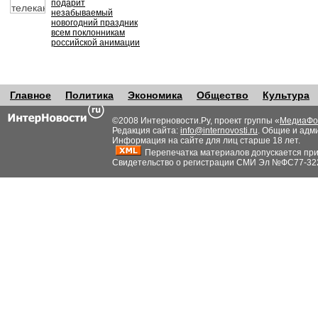
подарит
незабываемый
новогодний праздник
всем поклонникам
российской анимации
Главное
Политика
Экономика
Общество
Культура
©2008 Интерновости.Ру, проект группы «
МедиаФо
Редакция сайта:
info@internovosti.ru
. Общие и адм
Информация на сайте для лиц старше 18 лет.
Перепечатка материалов допускается при н
Свидетельство о регистрации СМИ Эл №ФС77-32