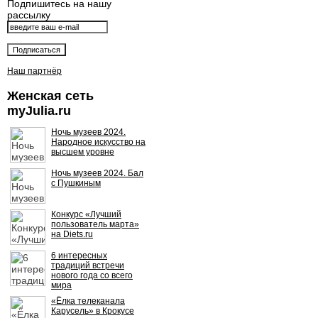
Подпишитесь на нашу
рассылку
Наш партнёр
Женская сеть
myJulia.ru
Ночь музеев 2024.
Народное искусство на
высшем уровне
Ночь музеев 2024. Бал
с Пушкиным
Конкурс «Лучший
пользователь марта»
на Diets.ru
6 интересных
традиций встречи
нового года со всего
мира
«Ёлка телеканала
Карусель» в Крокусе