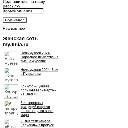
Подпишитесь на нашу
рассылку
Наш партнёр
Женская сеть
myJulia.ru
Ночь музеев 2024.
Народное искусство на
высшем уровне
Ночь музеев 2024. Бал
с Пушкиным
Конкурс «Лучший
пользователь марта»
на Diets.ru
6 интересных
традиций встречи
нового года со всего
мира
«Ёлка телеканала
Карусель» в Крокусе