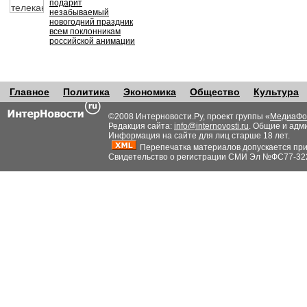
подарит
незабываемый
новогодний праздник
всем поклонникам
российской анимации
Главное
Политика
Экономика
Общество
Культура
©2008 Интерновости.Ру, проект группы «
МедиаФо
Редакция сайта:
info@internovosti.ru
. Общие и адм
Информация на сайте для лиц старше 18 лет.
Перепечатка материалов допускается при н
Свидетельство о регистрации СМИ Эл №ФС77-32