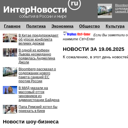
Bloomber
содержан
санкций 
Главное
Политика
Экономика
Общество
Культура
Если Вы заметили о
В Китае предупреждают
нажмите Ctrl+Enter
об угрозе конфликта
великих держав
НОВОСТИ ЗА 19.06.2025
В одной из кофеен
Львова неожиданно
К сожалению, в этот день новосте
появилась Анджелина
Джоли
Bloomberg рассказал о
содержании нового
пакета санкций ЕС
против России
В МИД указали на
массовый отток
чиновников из
администрации Байдена
Папа Римский хотел бы
приехать в Киев
Новости шоу-бизнеса