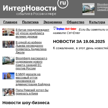
Bloomber
содержан
санкций 
Главное
Политика
Экономика
Общество
Культура
Если Вы заметили о
В Китае предупреждают
нажмите Ctrl+Enter
об угрозе конфликта
великих держав
НОВОСТИ ЗА 19.06.2025
В одной из кофеен
Львова неожиданно
К сожалению, в этот день новосте
появилась Анджелина
Джоли
Bloomberg рассказал о
содержании нового
пакета санкций ЕС
против России
В МИД указали на
массовый отток
чиновников из
администрации Байдена
Папа Римский хотел бы
приехать в Киев
Новости шоу-бизнеса