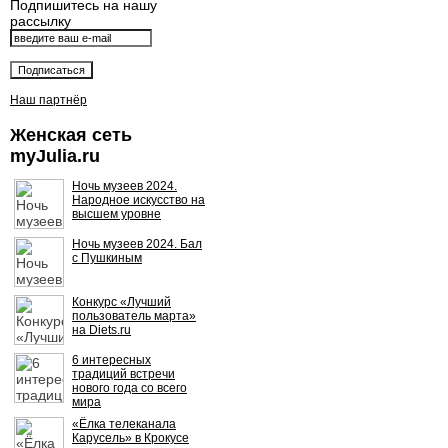
Подпишитесь на нашу
рассылку
Наш партнёр
Женская сеть
myJulia.ru
Ночь музеев 2024.
Народное искусство на
высшем уровне
Ночь музеев 2024. Бал
с Пушкиным
Конкурс «Лучший
пользователь марта»
на Diets.ru
6 интересных
традиций встречи
нового года со всего
мира
«Ёлка телеканала
Карусель» в Крокусе