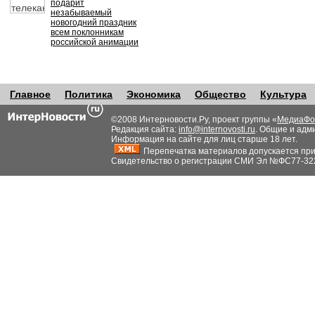
подарит
незабываемый
новогодний праздник
всем поклонникам
российской анимации
Главное
Политика
Экономика
Общество
Культура
©2008 Интерновости.Ру, проект группы «
МедиаФо
Редакция сайта:
info@internovosti.ru
. Общие и адм
Информация на сайте для лиц старше 18 лет.
Перепечатка материалов допускается при н
Свидетельство о регистрации СМИ Эл №ФС77-32