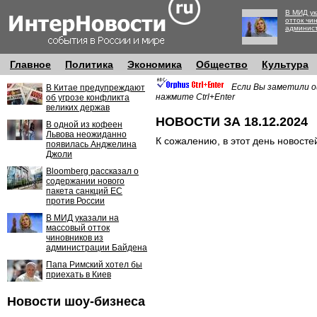
В МИД ук
отток чи
админис
Главное
Политика
Экономика
Общество
Культура
Если Вы заметили о
В Китае предупреждают
нажмите Ctrl+Enter
об угрозе конфликта
великих держав
НОВОСТИ ЗА 18.12.2024
В одной из кофеен
Львова неожиданно
К сожалению, в этот день новосте
появилась Анджелина
Джоли
Bloomberg рассказал о
содержании нового
пакета санкций ЕС
против России
В МИД указали на
массовый отток
чиновников из
администрации Байдена
Папа Римский хотел бы
приехать в Киев
Новости шоу-бизнеса