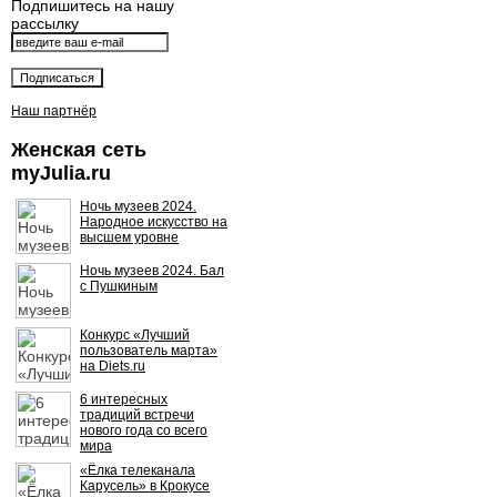
Подпишитесь на нашу
рассылку
Наш партнёр
Женская сеть
myJulia.ru
Ночь музеев 2024.
Народное искусство на
высшем уровне
Ночь музеев 2024. Бал
с Пушкиным
Конкурс «Лучший
пользователь марта»
на Diets.ru
6 интересных
традиций встречи
нового года со всего
мира
«Ёлка телеканала
Карусель» в Крокусе