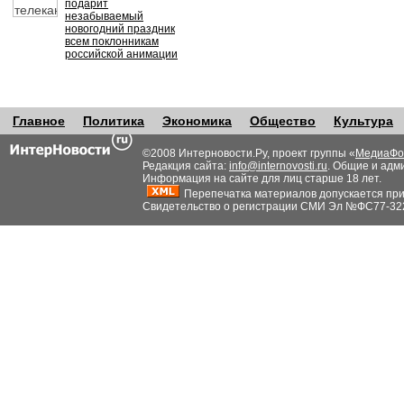
подарит
незабываемый
новогодний праздник
всем поклонникам
российской анимации
Главное
Политика
Экономика
Общество
Культура
©2008 Интерновости.Ру, проект группы «
МедиаФо
Редакция сайта:
info@internovosti.ru
. Общие и адм
Информация на сайте для лиц старше 18 лет.
Перепечатка материалов допускается при н
Свидетельство о регистрации СМИ Эл №ФС77-32