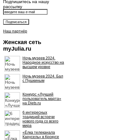
Подпишитесь на нашу
рассылку
Наш партнёр
Женская сеть
myJulia.ru
Ночь музеев 2024.
Народное искусство на
высшем уровне
Ночь музеев 2024. Бал
с Пушкиным
Конкурс «Лучший
пользователь марта»
на Diets.ru
6 интересных
традиций встречи
нового года со всего
мира
«Ёлка телеканала
Карусель» в Крокусе