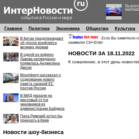
По штату
разруши
Главное
Политика
Экономика
Общество
Культура
Если Вы заметили о
В Китае предупреждают
нажмите Ctrl+Enter
об угрозе конфликта
великих держав
НОВОСТИ ЗА 18.11.2022
В одной из кофеен
Львова неожиданно
К сожалению, в этот день новосте
появилась Анджелина
Джоли
Bloomberg рассказал о
содержании нового
пакета санкций ЕС
против России
В МИД указали на
массовый отток
чиновников из
администрации Байдена
Папа Римский хотел бы
приехать в Киев
Новости шоу-бизнеса