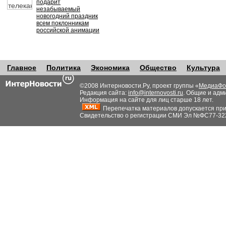
подарит
незабываемый
новогодний праздник
всем поклонникам
российской анимации
Главное
Политика
Экономика
Общество
Культура
©2008 Интерновости.Ру, проект группы «
МедиаФо
Редакция сайта:
info@internovosti.ru
. Общие и адм
Информация на сайте для лиц старше 18 лет.
Перепечатка материалов допускается при н
Свидетельство о регистрации СМИ Эл №ФС77-32