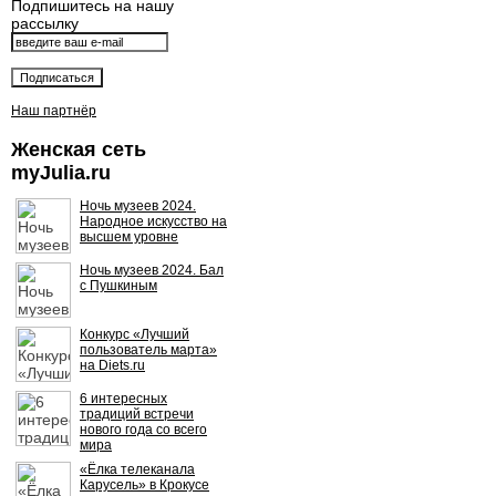
Подпишитесь на нашу
рассылку
Наш партнёр
Женская сеть
myJulia.ru
Ночь музеев 2024.
Народное искусство на
высшем уровне
Ночь музеев 2024. Бал
с Пушкиным
Конкурс «Лучший
пользователь марта»
на Diets.ru
6 интересных
традиций встречи
нового года со всего
мира
«Ёлка телеканала
Карусель» в Крокусе