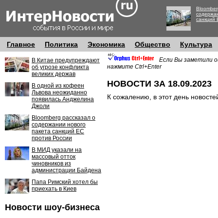
Bloomber
содержан
санкций 
Главное
Политика
Экономика
Общество
Культура
Если Вы заметили о
В Китае предупреждают
нажмите Ctrl+Enter
об угрозе конфликта
великих держав
НОВОСТИ ЗА 18.09.2023
В одной из кофеен
Львова неожиданно
К сожалению, в этот день новосте
появилась Анджелина
Джоли
Bloomberg рассказал о
содержании нового
пакета санкций ЕС
против России
В МИД указали на
массовый отток
чиновников из
администрации Байдена
Папа Римский хотел бы
приехать в Киев
Новости шоу-бизнеса