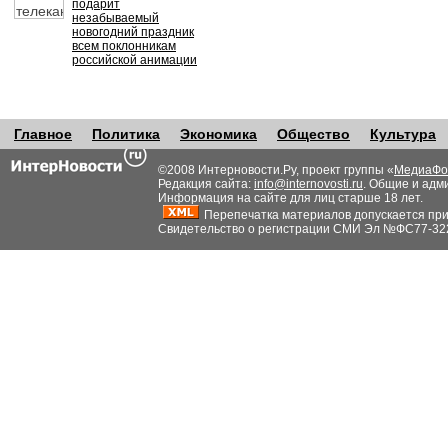
подарит
незабываемый
новогодний праздник
всем поклонникам
российской анимации
Главное
Политика
Экономика
Общество
Культура
©2008 Интерновости.Ру, проект группы «
МедиаФо
Редакция сайта:
info@internovosti.ru
. Общие и адм
Информация на сайте для лиц старше 18 лет.
Перепечатка материалов допускается при н
Свидетельство о регистрации СМИ Эл №ФС77-32