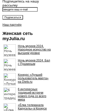
Подпишитесь на нашу
рассылку
Наш партнёр
Женская сеть
myJulia.ru
Ночь музеев 2024.
Народное искусство на
высшем уровне
Ночь музеев 2024. Бал
с Пушкиным
Конкурс «Лучший
пользователь марта»
на Diets.ru
6 интересных
традиций встречи
нового года со всего
мира
«Ёлка телеканала
Карусель» в Крокусе