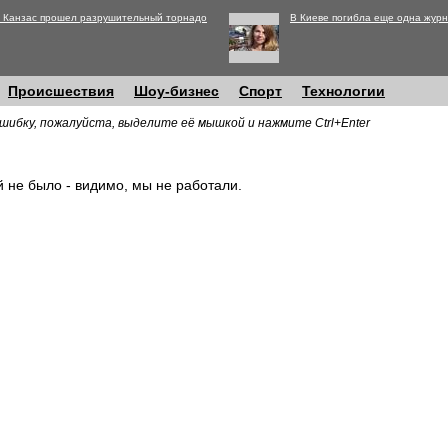
 Канзас прошел разрушительный торнадо
В Киеве погибла еще одна журн
Происшествия
Шоу-бизнес
Спорт
Технологии
шибку, пожалуйста, выделите её мышкой и нажмите Ctrl+Enter
й не было - видимо, мы не работали.