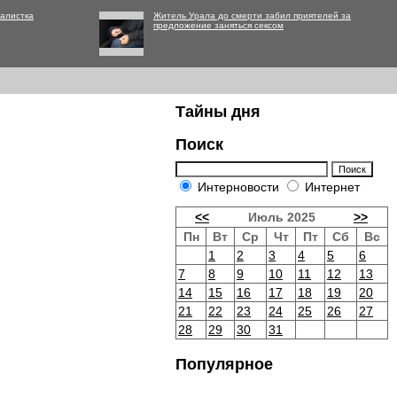
алистка
Житель Урала до смерти забил приятелей за
предложение заняться сексом
Тайны дня
Поиск
Интерновости
Интернет
<<
Июль 2025
>>
Пн
Вт
Ср
Чт
Пт
Сб
Вс
1
2
3
4
5
6
7
8
9
10
11
12
13
14
15
16
17
18
19
20
21
22
23
24
25
26
27
28
29
30
31
Популярное