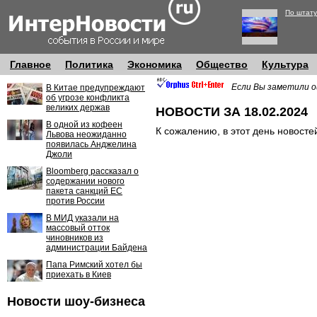
По штату
Главное
Политика
Экономика
Общество
Культура
Если Вы заметили о
В Китае предупреждают
об угрозе конфликта
великих держав
НОВОСТИ ЗА 18.02.2024
В одной из кофеен
К сожалению, в этот день новосте
Львова неожиданно
появилась Анджелина
Джоли
Bloomberg рассказал о
содержании нового
пакета санкций ЕС
против России
В МИД указали на
массовый отток
чиновников из
администрации Байдена
Папа Римский хотел бы
приехать в Киев
Новости шоу-бизнеса