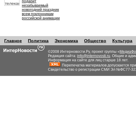
подарит
незабываемый
новогодний праздник
всем поклонникам
российской анимации
Главное
Политика
Экономика
Общество
Культура
©2008 Интерновости.Ру, проект группы «
МедиаФо
Редакция сайта:
info@internovosti.ru
. Общие и адм
Информация на сайте для лиц старше 18 лет.
Перепечатка материалов допускается при н
Свидетельство о регистрации СМИ Эл №ФС77-32