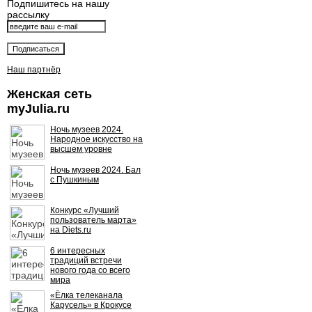
Подпишитесь на нашу
рассылку
Наш партнёр
Женская сеть
myJulia.ru
Ночь музеев 2024.
Народное искусство на
высшем уровне
Ночь музеев 2024. Бал
с Пушкиным
Конкурс «Лучший
пользователь марта»
на Diets.ru
6 интересных
традиций встречи
нового года со всего
мира
«Ёлка телеканала
Карусель» в Крокусе