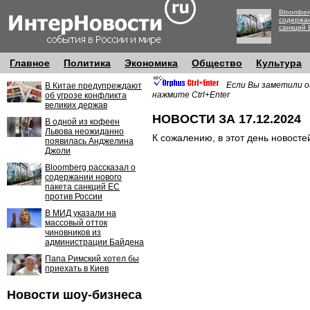
Bloomber
содержан
санкций 
Главное
Политика
Экономика
Общество
Культура
Если Вы заметили о
В Китае предупреждают
нажмите Ctrl+Enter
об угрозе конфликта
великих держав
НОВОСТИ ЗА 17.12.2024
В одной из кофеен
Львова неожиданно
К сожалению, в этот день новосте
появилась Анджелина
Джоли
Bloomberg рассказал о
содержании нового
пакета санкций ЕС
против России
В МИД указали на
массовый отток
чиновников из
администрации Байдена
Папа Римский хотел бы
приехать в Киев
Новости шоу-бизнеса