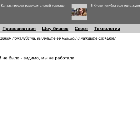
 Канзас прошел разрушительный торнадо
В Киеве погибла еще одна журн
Происшествия
Шоу-бизнес
Спорт
Технологии
шибку, пожалуйста, выделите её мышкой и нажмите Ctrl+Enter
й не было - видимо, мы не работали.