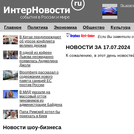
По штату
Главное
Политика
Экономика
Общество
Культура
Если Вы заметили о
В Китае предупреждают
об угрозе конфликта
великих держав
НОВОСТИ ЗА 17.07.2024
В одной из кофеен
К сожалению, в этот день новосте
Львова неожиданно
появилась Анджелина
Джоли
Bloomberg рассказал о
содержании нового
пакета санкций ЕС
против России
В МИД указали на
массовый отток
чиновников из
администрации Байдена
Папа Римский хотел бы
приехать в Киев
Новости шоу-бизнеса