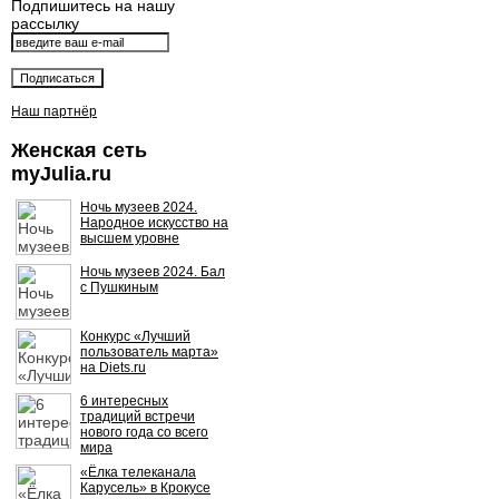
Подпишитесь на нашу
рассылку
Наш партнёр
Женская сеть
myJulia.ru
Ночь музеев 2024.
Народное искусство на
высшем уровне
Ночь музеев 2024. Бал
с Пушкиным
Конкурс «Лучший
пользователь марта»
на Diets.ru
6 интересных
традиций встречи
нового года со всего
мира
«Ёлка телеканала
Карусель» в Крокусе