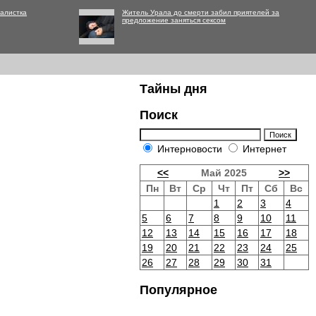
алистка
Житель Урала до смерти забил приятелей за
предложение заняться сексом
Тайны дня
Поиск
Интерновости
Интернет
<<
Май 2025
>>
Пн
Вт
Ср
Чт
Пт
Сб
Вс
1
2
3
4
5
6
7
8
9
10
11
12
13
14
15
16
17
18
19
20
21
22
23
24
25
26
27
28
29
30
31
Популярное