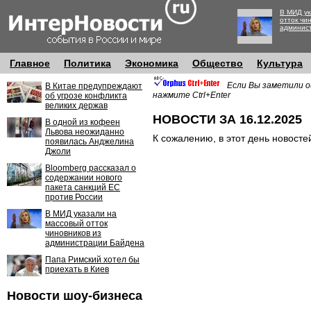
В МИД ук
отток чи
админис
Главное
Политика
Экономика
Общество
Культура
Если Вы заметили о
В Китае предупреждают
нажмите Ctrl+Enter
об угрозе конфликта
великих держав
НОВОСТИ ЗА 16.12.2025
В одной из кофеен
Львова неожиданно
К сожалению, в этот день новосте
появилась Анджелина
Джоли
Bloomberg рассказал о
содержании нового
пакета санкций ЕС
против России
В МИД указали на
массовый отток
чиновников из
администрации Байдена
Папа Римский хотел бы
приехать в Киев
Новости шоу-бизнеса