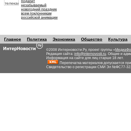
подарит
незабываемый
новогодний праздник
всем поклонникам
российской анимации
Главное
Политика
Экономика
Общество
Культура
©2008 Интерновости.Ру, проект группы «
МедиаФо
Редакция сайта:
info@internovosti.ru
. Общие и адм
Информация на сайте для лиц старше 18 лет.
Перепечатка материалов допускается при н
Свидетельство о регистрации СМИ Эл №ФС77-32