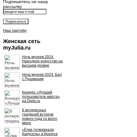
Подпишитесь на нашу
рассылку
Наш партнёр
Женская сеть
myJulia.ru
Ночь музеев 2024.
Народное искусство на
высшем уровне
Ночь музеев 2024. Бал
с Пушкиным
Конкурс «Лучший
пользователь марта»
на Diets.ru
6 интересных
традиций встречи
нового года со всего
мира
«Ёлка телеканала
Карусель» в Крокусе