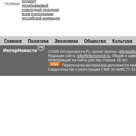
подарит
незабываемый
новогодний праздник
всем поклонникам
российской анимации
Главное
Политика
Экономика
Общество
Культура
©2008 Интерновости.Ру, проект группы «
МедиаФо
Редакция сайта:
info@internovosti.ru
. Общие и адм
Информация на сайте для лиц старше 18 лет.
Перепечатка материалов допускается при н
Свидетельство о регистрации СМИ Эл №ФС77-32