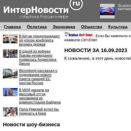
По штату
разруши
Главное
Политика
Экономика
Общество
Культура
Если Вы заметили о
В Китае предупреждают
нажмите Ctrl+Enter
об угрозе конфликта
великих держав
НОВОСТИ ЗА 16.09.2023
В одной из кофеен
Львова неожиданно
К сожалению, в этот день новосте
появилась Анджелина
Джоли
Bloomberg рассказал о
содержании нового
пакета санкций ЕС
против России
В МИД указали на
массовый отток
чиновников из
администрации Байдена
Папа Римский хотел бы
приехать в Киев
Новости шоу-бизнеса