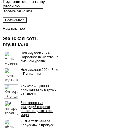
Подпишитесь на нашу
рассылку
Наш партнёр
Женская сеть
myJulia.ru
Ночь музеев 2024.
Народное искусство на
высшем уровне
Ночь музеев 2024. Бал
с Пушкиным
Конкурс «Лучший
пользователь марта»
на Diets.ru
6 интересных
традиций встречи
нового года со всего
мира
«Ёлка телеканала
Карусель» в Крокусе