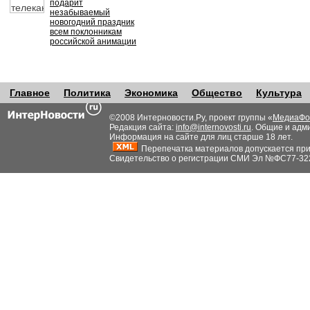
подарит
незабываемый
новогодний праздник
всем поклонникам
российской анимации
Главное
Политика
Экономика
Общество
Культура
©2008 Интерновости.Ру, проект группы «
МедиаФо
Редакция сайта:
info@internovosti.ru
. Общие и адм
Информация на сайте для лиц старше 18 лет.
Перепечатка материалов допускается при н
Свидетельство о регистрации СМИ Эл №ФС77-32