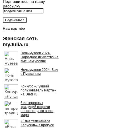
Подпишитесь на нашу
рассылку
Наш партнёр
Женская сеть
myJulia.ru
Ночь музеев 2024.
Народное искусство на
высшем уровне
Ночь музеев 2024. Бал
с Пушкиным
Конкурс «Лучший
пользователь марта»
на Diets.ru
6 интересных
традиций встречи
нового года со всего
мира
«Ёлка телеканала
Карусель» в Крокусе