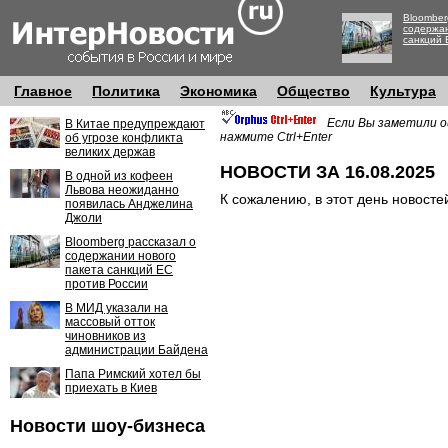
Bloomber
содержан
санкций 
Главное
Политика
Экономика
Общество
Культура
Если Вы заметили о
В Китае предупреждают
нажмите Ctrl+Enter
об угрозе конфликта
великих держав
НОВОСТИ ЗА 16.08.2025
В одной из кофеен
Львова неожиданно
К сожалению, в этот день новосте
появилась Анджелина
Джоли
Bloomberg рассказал о
содержании нового
пакета санкций ЕС
против России
В МИД указали на
массовый отток
чиновников из
администрации Байдена
Папа Римский хотел бы
приехать в Киев
Новости шоу-бизнеса