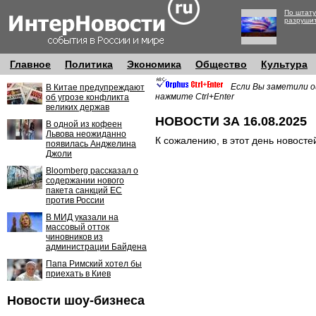
По штату
разруши
Главное
Политика
Экономика
Общество
Культура
Если Вы заметили о
В Китае предупреждают
нажмите Ctrl+Enter
об угрозе конфликта
великих держав
НОВОСТИ ЗА 16.08.2025
В одной из кофеен
Львова неожиданно
К сожалению, в этот день новосте
появилась Анджелина
Джоли
Bloomberg рассказал о
содержании нового
пакета санкций ЕС
против России
В МИД указали на
массовый отток
чиновников из
администрации Байдена
Папа Римский хотел бы
приехать в Киев
Новости шоу-бизнеса