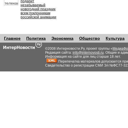
подарит
незабываемый
новогодний праздник
всем поклонникам
российской анимации
Главное
Политика
Экономика
Общество
Культура
©2008 Интерновости.Ру, проект группы «
МедиаФо
Редакция сайта:
info@internovosti.ru
. Общие и адм
Информация на сайте для лиц старше 18 лет.
Перепечатка материалов допускается при н
Свидетельство о регистрации СМИ Эл №ФС77-32