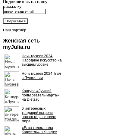
Подпишитесь на нашу
рассылку
Наш партнёр
Женская сеть
myJulia.ru
Ночь музеев 2024.
Народное искусство на
высшем уровне
Ночь музеев 2024. Бал
с Пушкиным
Конкурс «Лучший
пользователь марта»
на Diets.ru
6 интересных
традиций встречи
нового года со всего
мира
«Ёлка телеканала
Карусель» в Крокусе