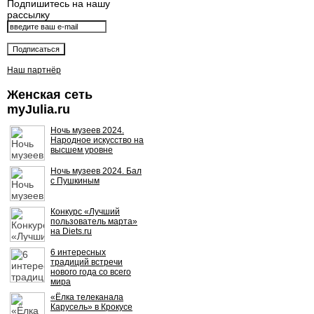
Подпишитесь на нашу
рассылку
Наш партнёр
Женская сеть
myJulia.ru
Ночь музеев 2024.
Народное искусство на
высшем уровне
Ночь музеев 2024. Бал
с Пушкиным
Конкурс «Лучший
пользователь марта»
на Diets.ru
6 интересных
традиций встречи
нового года со всего
мира
«Ёлка телеканала
Карусель» в Крокусе