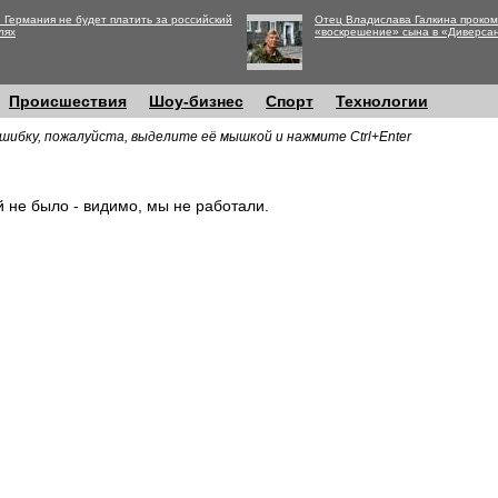
 Германия не будет платить за российский
Отец Владислава Галкина проко
лях
«воскрешение» сына в «Диверса
Происшествия
Шоу-бизнес
Спорт
Технологии
шибку, пожалуйста, выделите её мышкой и нажмите Ctrl+Enter
й не было - видимо, мы не работали.