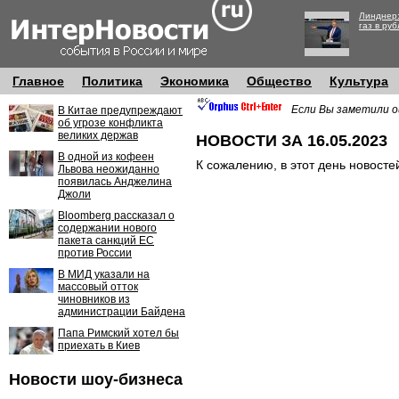
Линднер:
газ в руб
Главное
Политика
Экономика
Общество
Культура
Если Вы заметили о
В Китае предупреждают
об угрозе конфликта
великих держав
НОВОСТИ ЗА 16.05.2023
В одной из кофеен
К сожалению, в этот день новосте
Львова неожиданно
появилась Анджелина
Джоли
Bloomberg рассказал о
содержании нового
пакета санкций ЕС
против России
В МИД указали на
массовый отток
чиновников из
администрации Байдена
Папа Римский хотел бы
приехать в Киев
Новости шоу-бизнеса