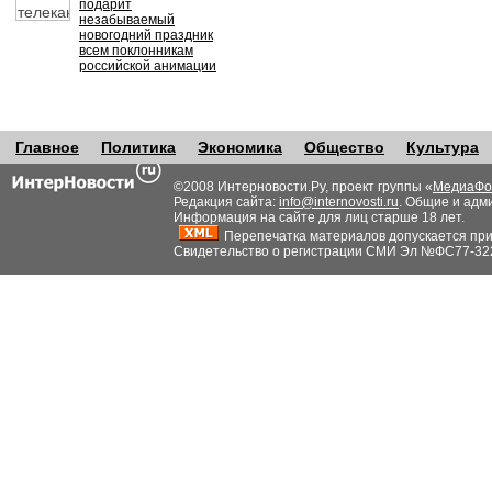
подарит
незабываемый
новогодний праздник
всем поклонникам
российской анимации
Главное
Политика
Экономика
Общество
Культура
©2008 Интерновости.Ру, проект группы «
МедиаФо
Редакция сайта:
info@internovosti.ru
. Общие и адм
Информация на сайте для лиц старше 18 лет.
Перепечатка материалов допускается при н
Свидетельство о регистрации СМИ Эл №ФС77-32