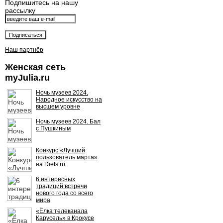
Подпишитесь на нашу
рассылку
Наш партнёр
Женская сеть
myJulia.ru
Ночь музеев 2024.
Народное искусство на
высшем уровне
Ночь музеев 2024. Бал
с Пушкиным
Конкурс «Лучший
пользователь марта»
на Diets.ru
6 интересных
традиций встречи
нового года со всего
мира
«Ёлка телеканала
Карусель» в Крокусе