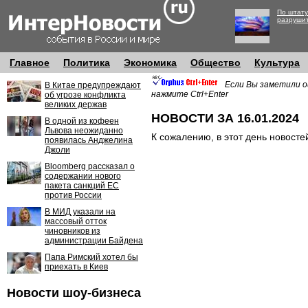
По штату
разруши
Главное
Политика
Экономика
Общество
Культура
Если Вы заметили о
В Китае предупреждают
нажмите Ctrl+Enter
об угрозе конфликта
великих держав
НОВОСТИ ЗА 16.01.2024
В одной из кофеен
Львова неожиданно
К сожалению, в этот день новосте
появилась Анджелина
Джоли
Bloomberg рассказал о
содержании нового
пакета санкций ЕС
против России
В МИД указали на
массовый отток
чиновников из
администрации Байдена
Папа Римский хотел бы
приехать в Киев
Новости шоу-бизнеса