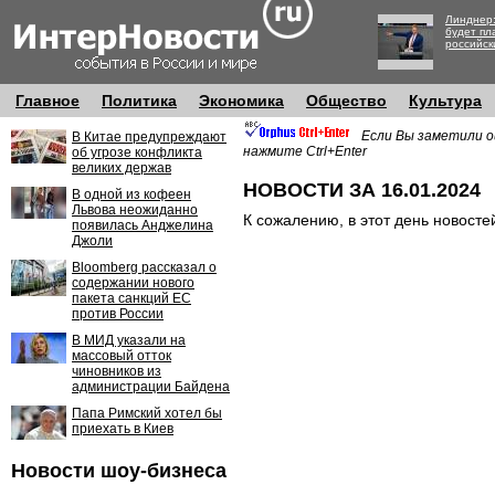
Линднер:
будет пл
российск
Главное
Политика
Экономика
Общество
Культура
Если Вы заметили о
В Китае предупреждают
нажмите Ctrl+Enter
об угрозе конфликта
великих держав
НОВОСТИ ЗА 16.01.2024
В одной из кофеен
Львова неожиданно
К сожалению, в этот день новосте
появилась Анджелина
Джоли
Bloomberg рассказал о
содержании нового
пакета санкций ЕС
против России
В МИД указали на
массовый отток
чиновников из
администрации Байдена
Папа Римский хотел бы
приехать в Киев
Новости шоу-бизнеса