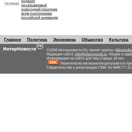
подарит
незабываемый
новогодний праздник
всем поклонникам
российской анимации
Главное
Политика
Экономика
Общество
Культура
©2008 Интерновости.Ру, проект группы «
МедиаФо
Редакция сайта:
info@internovosti.ru
. Общие и адм
Информация на сайте для лиц старше 18 лет.
Перепечатка материалов допускается при н
Свидетельство о регистрации СМИ Эл №ФС77-32