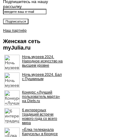
Подпишитесь на нашу
рассылку
Наш партнёр
Женская сеть
myJulia.ru
Ночь музеев 2024.
Народное искусство на
высшем уровне
Ночь музеев 2024. Бал
с Пушкиным
Конкурс «Лучший
пользователь марта»
на Diets.ru
6 интересных
традиций встречи
нового года со всего
мира
«Ёлка телеканала
Карусель» в Крокусе