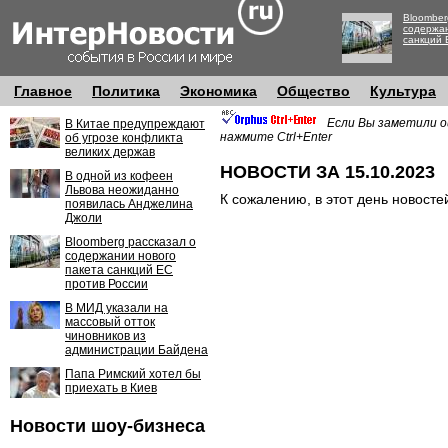
Bloomber
содержан
санкций 
Главное
Политика
Экономика
Общество
Культура
Если Вы заметили о
В Китае предупреждают
нажмите Ctrl+Enter
об угрозе конфликта
великих держав
НОВОСТИ ЗА 15.10.2023
В одной из кофеен
Львова неожиданно
К сожалению, в этот день новосте
появилась Анджелина
Джоли
Bloomberg рассказал о
содержании нового
пакета санкций ЕС
против России
В МИД указали на
массовый отток
чиновников из
администрации Байдена
Папа Римский хотел бы
приехать в Киев
Новости шоу-бизнеса