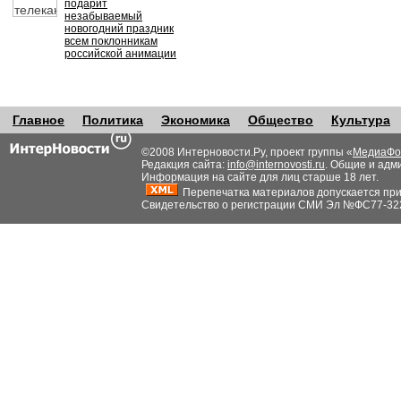
подарит
незабываемый
новогодний праздник
всем поклонникам
российской анимации
Главное
Политика
Экономика
Общество
Культура
©2008 Интерновости.Ру, проект группы «
МедиаФо
Редакция сайта:
info@internovosti.ru
. Общие и адм
Информация на сайте для лиц старше 18 лет.
Перепечатка материалов допускается при н
Свидетельство о регистрации СМИ Эл №ФС77-32