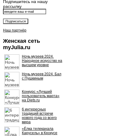
Подпишитесь на нашу
рассылку
Наш партнёр
Женская сеть
myJulia.ru
Ночь музеев 2024.
Народное искусство на
высшем уровне
Ночь музеев 2024. Бал
с Пушкиным
Конкурс «Лучший
пользователь марта»
на Diets.ru
6 интересных
традиций встречи
нового года со всего
мира
«Ёлка телеканала
Карусель» в Крокусе