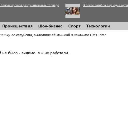
 Канзас прошел разрушительный торнадо
В Киеве погибла еще одна журн
Происшествия
Шоу-бизнес
Спорт
Технологии
шибку, пожалуйста, выделите её мышкой и нажмите Ctrl+Enter
й не было - видимо, мы не работали.