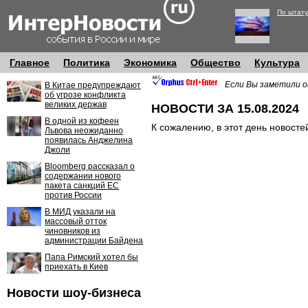
По штату
Главное
Политика
Экономика
Общество
Культура
Если Вы заметили о
В Китае предупреждают
об угрозе конфликта
великих держав
НОВОСТИ ЗА 15.08.2024
В одной из кофеен
К сожалению, в этот день новосте
Львова неожиданно
появилась Анджелина
Джоли
Bloomberg рассказал о
содержании нового
пакета санкций ЕС
против России
В МИД указали на
массовый отток
чиновников из
администрации Байдена
Папа Римский хотел бы
приехать в Киев
Новости шоу-бизнеса