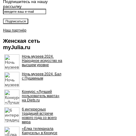
Подпишитесь на нашу
рассылку
Наш партнёр
Женская сеть
myJulia.ru
Ночь музеев 2024.
Народное искусство на
высшем уровне
Ночь музеев 2024. Бал
с Пушкиным
Конкурс «Лучший
пользователь марта»
на Diets.ru
6 интересных
традиций встречи
нового года со всего
мира
«Ёлка телеканала
Карусель» в Крокусе