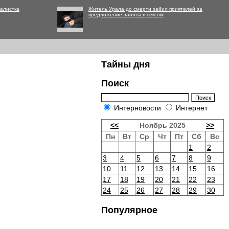
алистка
Житель Урала до смерти забил приятелей за
предложение заняться сексом
Тайны дня
Поиск
Интерновости
Интернет
<<
Ноябрь 2025
>>
Пн
Вт
Ср
Чт
Пт
Сб
Вс
1
2
3
4
5
6
7
8
9
10
11
12
13
14
15
16
17
18
19
20
21
22
23
24
25
26
27
28
29
30
Популярное