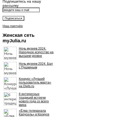
Подпишитесь на нашу
рассылку
Наш партнёр
Женская сеть
myJulia.ru
Ночь музеев 2024.
Народное искусство на
высшем уровне
Ночь музеев 2024. Бал
с Пушкиным
Конкурс «Лучший
пользователь марта»
на Diets.ru
6 интересных
традиций встречи
нового года со всего
мира
«Ёлка телеканала
Карусель» в Крокусе