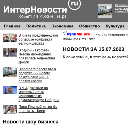
Bloomber
содержан
санкций 
Главное
Политика
Экономика
Общество
Культура
Если Вы заметили о
В Китае предупреждают
нажмите Ctrl+Enter
об угрозе конфликта
великих держав
НОВОСТИ ЗА 15.07.2023
В одной из кофеен
Львова неожиданно
К сожалению, в этот день новосте
появилась Анджелина
Джоли
Bloomberg рассказал о
содержании нового
пакета санкций ЕС
против России
В МИД указали на
массовый отток
чиновников из
администрации Байдена
Папа Римский хотел бы
приехать в Киев
Новости шоу-бизнеса