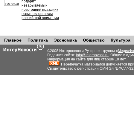
подарит
незабываемый
новогодний праздник
всем поклонникам
российской анимации
Главное
Политика
Экономика
Общество
Культура
©2008 Интерновости.Ру, проект группы «
МедиаФо
Редакция сайта:
info@internovosti.ru
. Общие и адм
Информация на сайте для лиц старше 18 лет.
Перепечатка материалов допускается при н
Свидетельство о регистрации СМИ Эл №ФС77-32